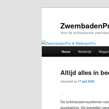
Spring
Spring
naar
naar
de
de
ZwembadenPr
primaire
secundaire
Voor de professionele zwembad
inhoud
inhoud
Hoofdmenu
Home
Wedstrijd
Magaz
Altijd alles in b
Geplaatst op
17 juni 2026
De turbinezwemsystemen van 
duurtraining. De toestellen gen