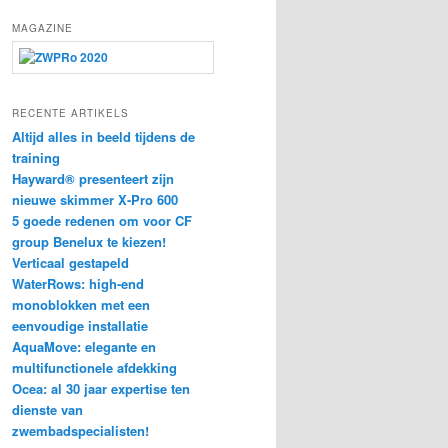
e
k
MAGAZINE
e
n
RECENTE ARTIKELS
Altijd alles in beeld tijdens de
training
Hayward® presenteert zijn
nieuwe skimmer X-Pro 600
5 goede redenen om voor CF
group Benelux te kiezen!
Verticaal gestapeld
WaterRows: high-end
monoblokken met een
eenvoudige installatie
AquaMove: elegante en
multifunctionele afdekking
Ocea: al 30 jaar expertise ten
dienste van
zwembadspecialisten!