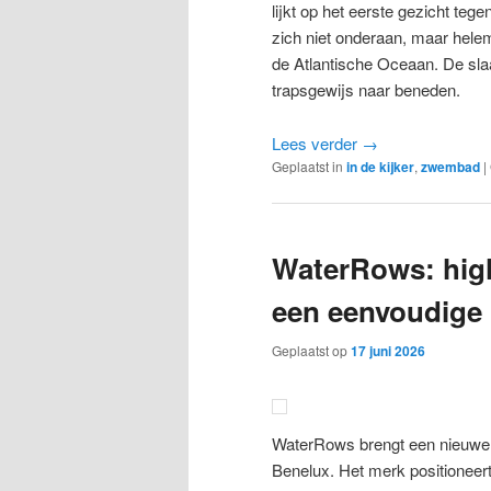
lijkt op het eerste gezicht teg
zich niet onderaan, maar helem
de Atlantische Oceaan. De sl
trapsgewijs naar beneden.
Lees verder
→
Geplaatst in
in de kijker
,
zwembad
|
WaterRows: hig
een eenvoudige i
Geplaatst op
17 juni 2026
WaterRows brengt een nieuw
Benelux. Het merk positioneert