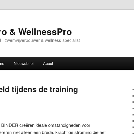
o & WellnessPro
-, zwemvijverbouwer & wellness-specialist
ine
Nieuwsbrief
About
eeld tijdens de training
BINDER creëren ideale omstandigheden voor
ereren niet alleen een brede, krachtige stroming die het