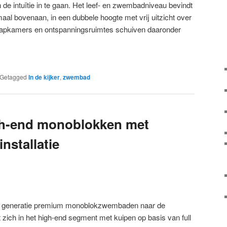
en de intuïtie in te gaan. Het leef- en zwembadniveau bevindt
aal bovenaan, in een dubbele hoogte met vrij uitzicht over
aapkamers en ontspanningsruimtes schuiven daaronder
Getagged
In de kijker
,
zwembad
h-end monoblokken met
nstallatie
e generatie premium monoblokzwembaden naar de
 zich in het high-end segment met kuipen op basis van full