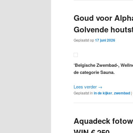
Goud voor Alpha
Golvende houtst
Geplaatst op
17 juni 2026
‘Belgische Zwembad-, Welln
de categorie Sauna.
Lees verder
→
Geplaatst in
in de kijker
,
zwembad
|
Aquadeck fotow
WIN € 250