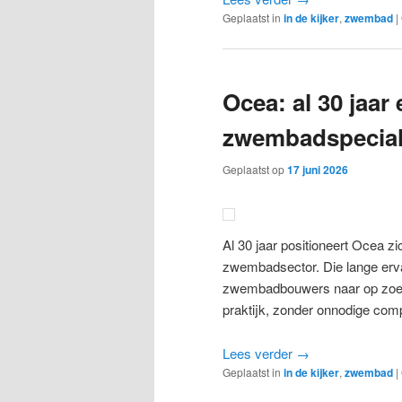
Geplaatst in
in de kijker
,
zwembad
|
Ocea: al 30 jaar
zwembadspecial
Geplaatst op
17 juni 2026
Al 30 jaar positioneert Ocea z
zwembadsector. Die lange erva
zwembadbouwers naar op zoek 
praktijk, zonder onnodige compl
Lees verder
→
Geplaatst in
in de kijker
,
zwembad
|