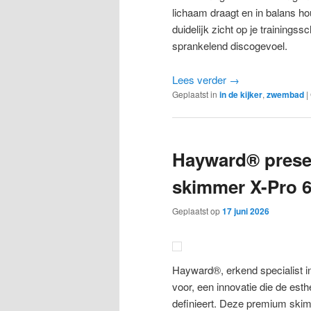
lichaam draagt en in balans ho
duidelijk zicht op je trainings
sprankelend discogevoel.
Lees verder
→
Geplaatst in
in de kijker
,
zwembad
|
Hayward® presen
skimmer X-Pro 
Geplaatst op
17 juni 2026
Hayward®, erkend specialist i
voor, een innovatie die de es
definieert. Deze premium skim