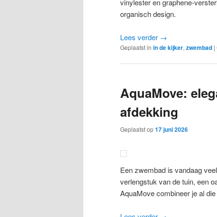
vinylester en graphene-verster
organisch design.
Lees verder
→
Geplaatst in
in de kijker
,
zwembad
|
AquaMove: elega
afdekking
Geplaatst op
17 juni 2026
Een zwembad is vandaag veel 
verlengstuk van de tuin, een o
AquaMove combineer je al die e
Lees verder
→