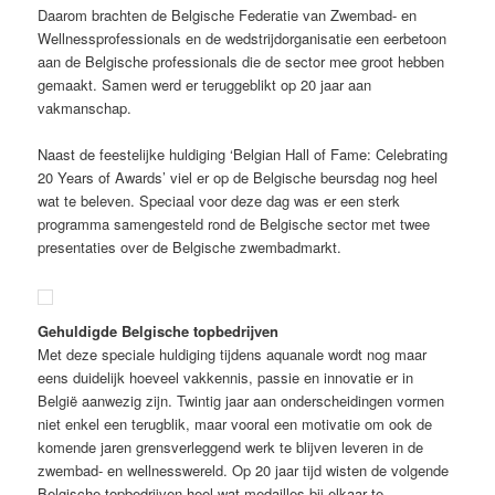
Daarom brachten de Belgische Federatie van Zwembad- en
Wellnessprofessionals en de wedstrijdorganisatie een eerbetoon
aan de Belgische professionals die de sector mee groot hebben
gemaakt. Samen werd er teruggeblikt op 20 jaar aan
vakmanschap.
Naast de feestelijke huldiging ‘Belgian Hall of Fame: Celebrating
20 Years of Awards’ viel er op de Belgische beursdag nog heel
wat te beleven. Speciaal voor deze dag was er een sterk
programma samengesteld rond de Belgische sector met twee
presentaties over de Belgische zwembadmarkt.
Gehuldigde Belgische topbedrijven
Met deze speciale huldiging tijdens aquanale wordt nog maar
eens duidelijk hoeveel vakkennis, passie en innovatie er in
België aanwezig zijn. Twintig jaar aan onderscheidingen vormen
niet enkel een terugblik, maar vooral een motivatie om ook de
komende jaren grensverleggend werk te blijven leveren in de
zwembad- en wellnesswereld. Op 20 jaar tijd wisten de volgende
Belgische topbedrijven heel wat medailles bij elkaar te