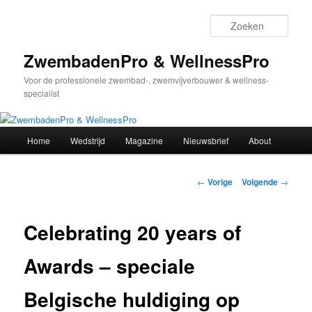
Spring
naar
Zoek
de
primaire
ZwembadenPro & WellnessPro
inhoud
Voor de professionele zwembad-, zwemvijverbouwer & wellness-
specialist
Hoofdmenu
Home
Wedstrijd
Magazine
Nieuwsbrief
About
Bericht
←
Vorige
Volgende
→
navigatie
Celebrating 20 years of
Awards – speciale
Belgische huldiging op