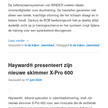
De turbinezwemsystemen van BINDER creëren ideale
omstandigheden voor duurtraining. De toestellen genereren niet
alleen een brede, krachtige stroming die het lichaam draagt en in
balans houdt. Dankzij de BOB-bedieningsunit heb je daarbij altijd
duidelijk zicht op je trainingsschema en het systeem zorgt tijdens
de training voor een sprankelend discogevoel.
Lees verder
→
Geplaatst in
in de kijker
,
zwembad
|
Getagged
In de kijker
,
zwembad
Hayward® presenteert zijn
nieuwe skimmer X-Pro 600
Geplaatst op
17 juni 2026
Hayward®, erkend specialist in zwembaduitrusting, stelt zijn
nieuwe skimmer X-Pro 600 voor, een innovatie die de esthetiek
en prestaties van ingegraven zwembaden opnieuw definieert.