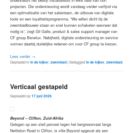
ondersteunt het bedrijf installateurs in elke fase van hun
projecten. Die ondersteuning wordt vandaag verder verfijnd via
een optimalisatie van het salesteam, de uitbouw van digitale
tools en een loyaliteitsprogramma. “We willen dicht bij de
zwembadbouwer staan en snel kunnen schakelen wanneer dat
nodig is”, zegt Gil Galle, product & sales support manager van
CF group Benelux. Nabijheid, digitale ondersteuning en service
vormen daarbij duidelijke redenen om voor CF group te kiezen.
Lees verder
→
Geplaatst in
in de kijker
,
zwembad
|
Getagged
In de kijker
,
zwembad
Verticaal gestapeld
Geplaatst op
17 juni 2026
Beyond – Clifton, Zuid-Afrika
Gelegen op een steil perceel tegen het bergreservaat langs
Nettleton Road in Clifton, is villa Beyond opgevat als een