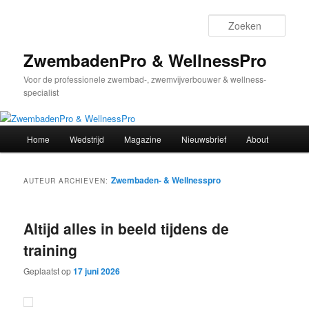
Spring
Spring
naar
naar
Zoek
de
de
primaire
secundaire
ZwembadenPro & WellnessPro
inhoud
inhoud
Voor de professionele zwembad-, zwemvijverbouwer & wellness-
specialist
Hoofdmenu
Home
Wedstrijd
Magazine
Nieuwsbrief
About
Zwembaden- & Wellnesspro
AUTEUR ARCHIEVEN:
Altijd alles in beeld tijdens de
training
Geplaatst op
17 juni 2026