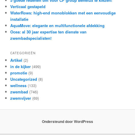
5 goede redenen om voor CF group Benelux te kiezen!
Verticaal gestapeld
WaterRows: high-end monoblokken met een eenvoudige
installatie
AquaMove: elegante en multifunctionele afdekking
Ocea: al 30 jaar expertise ten dienste van
zwembadspecialisten!
CATEGORIEËN
Artikel
(2)
in de kijker
(499)
promotie
(9)
Uncategorized
(8)
wellness
(133)
zwembad
(746)
zwemvijver
(69)
Ondersteund door WordPress