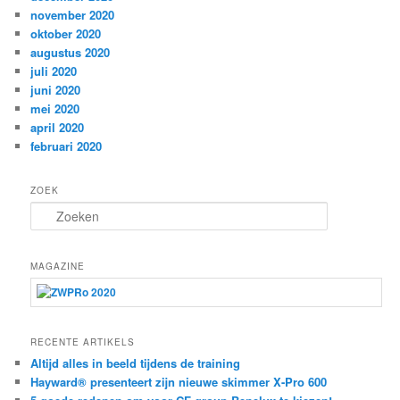
november 2020
oktober 2020
augustus 2020
juli 2020
juni 2020
mei 2020
april 2020
februari 2020
ZOEK
Z
o
e
k
MAGAZINE
e
n
RECENTE ARTIKELS
Altijd alles in beeld tijdens de training
Hayward® presenteert zijn nieuwe skimmer X-Pro 600