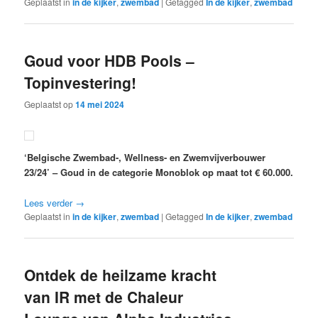
Geplaatst in
in de kijker
,
zwembad
|
Getagged
In de kijker
,
zwembad
Goud voor HDB Pools –
Topinvestering!
Geplaatst op
14 mei 2024
‘Belgische Zwembad-, Wellness- en Zwemvijverbouwer
23/24’ – Goud in de categorie Monoblok op maat tot € 60.000.
Lees verder
→
Geplaatst in
in de kijker
,
zwembad
|
Getagged
In de kijker
,
zwembad
Ontdek de heilzame kracht
van IR met de Chaleur