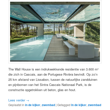
The Wall House is een indrukwekkende residentie van 3.600 m²
die zich in Cascais, aan de Portugese Rivièra bevindt. Op zo’n
25 km afstand van Lissabon, tussen de natuurlijke zandduinen
en pijnbomen van het Sintra Cascais Nationaal Park, is de
constructie opgetrokken uit beton, glas en hout.
Lees verder
→
Geplaatst in
in de kijker
,
zwembad
|
Getagged
In de kijker
,
zwembad