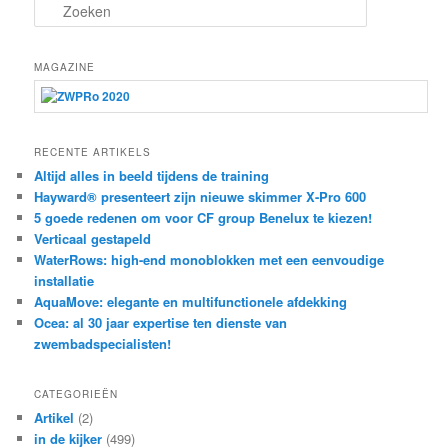
Z
o
e
k
MAGAZINE
e
n
RECENTE ARTIKELS
Altijd alles in beeld tijdens de training
Hayward® presenteert zijn nieuwe skimmer X-Pro 600
5 goede redenen om voor CF group Benelux te kiezen!
Verticaal gestapeld
WaterRows: high-end monoblokken met een eenvoudige
installatie
AquaMove: elegante en multifunctionele afdekking
Ocea: al 30 jaar expertise ten dienste van
zwembadspecialisten!
CATEGORIEËN
Artikel
(2)
in de kijker
(499)