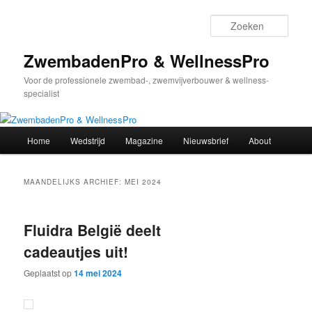
Spring
Spring
naar
naar
Zoek
de
de
primaire
secundaire
ZwembadenPro & WellnessPro
inhoud
inhoud
Voor de professionele zwembad-, zwemvijverbouwer & wellness-
specialist
Hoofdmenu
Home
Wedstrijd
Magazine
Nieuwsbrief
About
MAANDELIJKS ARCHIEF:
MEI 2024
Fluidra België deelt
cadeautjes uit!
Geplaatst op
14 mei 2024