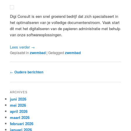
Digi Consult is een snel groeiend bedrijf dat zich specialiseert in
het optimaliseren van je volledige documentenstroom. Vaak start
dit met het digitaliseren van de papieren administratie met behulp
van onze softwareoplossingen.
Lees verder
→
Geplaatst in
zwembad
|
Getagged
zwembad
Bericht
←
Oudere berichten
navigatie
ARCHIVES
juni 2026
mei 2026
april 2026
maart 2026
februari 2026
januari 2026