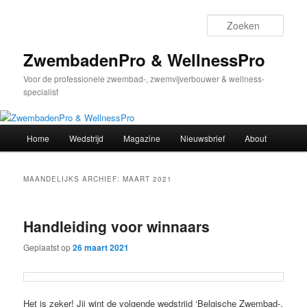
Spring
Spring
naar
naar
Zoek
de
de
primaire
secundaire
ZwembadenPro & WellnessPro
inhoud
inhoud
Voor de professionele zwembad-, zwemvijverbouwer & wellness-
specialist
Hoofdmenu
Home
Wedstrijd
Magazine
Nieuwsbrief
About
MAANDELIJKS ARCHIEF:
MAART 2021
Handleiding voor winnaars
Geplaatst op
26 maart 2021
Het is zeker! Jij wint de volgende wedstrijd ‘Belgische Zwembad-,