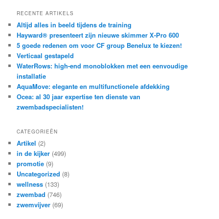
RECENTE ARTIKELS
Altijd alles in beeld tijdens de training
Hayward® presenteert zijn nieuwe skimmer X-Pro 600
5 goede redenen om voor CF group Benelux te kiezen!
Verticaal gestapeld
WaterRows: high-end monoblokken met een eenvoudige
installatie
AquaMove: elegante en multifunctionele afdekking
Ocea: al 30 jaar expertise ten dienste van
zwembadspecialisten!
CATEGORIEËN
Artikel
(2)
in de kijker
(499)
promotie
(9)
Uncategorized
(8)
wellness
(133)
zwembad
(746)
zwemvijver
(69)