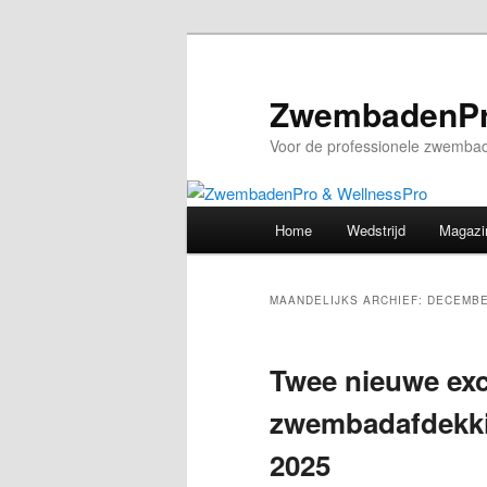
Spring
Spring
naar
naar
de
de
ZwembadenPr
primaire
secundaire
Voor de professionele zwembad
inhoud
inhoud
Hoofdmenu
Home
Wedstrijd
Magazi
MAANDELIJKS ARCHIEF:
DECEMBE
Twee nieuwe exc
zwembadafdekki
2025