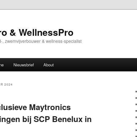
o & WellnessPro
-, zwemvijverbouwer & wellness-specialist
ne
Nieuwsbrief
About
R 2024
lusieve Maytronics
ngen bij SCP Benelux in