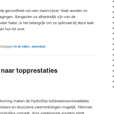
in de gezondheid van een zwemvijver. Vaak worden ze
agingen. Aangezien ze afhankelijk zijn van de
water halen, is het belangrijk om ze optimaal bij deze taak
an hun lot over.
Getagged
In de kijker
,
zwembad
 naar topprestaties
stroming maken de HydroStar-turbinestroominstallaties
tensieve en duurzame zwemtrainingen mogelijk. Hiermee
ienlijke upgrade. Voor veeleisende sporters biedt