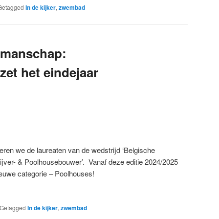
Getagged
In de kijker
,
zwembad
kmanschap:
et het eindejaar
nteren we de laureaten van de wedstrijd ‘Belgische
ver- & Poolhousebouwer’. Vanaf deze editie 2024/2025
euwe categorie – Poolhouses!
Getagged
In de kijker
,
zwembad