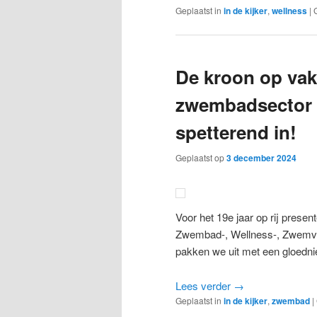
Geplaatst in
in de kijker
,
wellness
|
De kroon op va
zwembadsector z
spetterend in!
Geplaatst op
3 december 2024
Voor het 19e jaar op rij prese
Zwembad-, Wellness-, Zwemvij
pakken we uit met een gloedni
Lees verder
→
Geplaatst in
in de kijker
,
zwembad
|