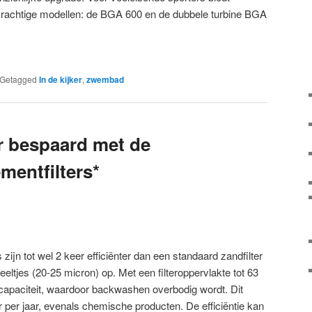
krachtige modellen: de BGA 600 en de dubbele turbine BGA
Getagged
In de kijker
,
zwembad
er bespaard met de
entfilters*
ijn tot wel 2 keer efficiënter dan een standaard zandfilter
deeltjes (20-25 micron) op. Met een filteroppervlakte tot 63
capaciteit, waardoor backwashen overbodig wordt. Dit
r per jaar, evenals chemische producten. De efficiëntie kan