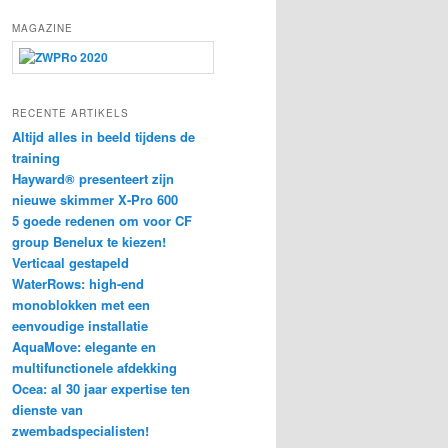
e
k
MAGAZINE
e
n
RECENTE ARTIKELS
Altijd alles in beeld tijdens de
training
Hayward® presenteert zijn
nieuwe skimmer X-Pro 600
5 goede redenen om voor CF
group Benelux te kiezen!
Verticaal gestapeld
WaterRows: high-end
monoblokken met een
eenvoudige installatie
AquaMove: elegante en
multifunctionele afdekking
Ocea: al 30 jaar expertise ten
dienste van
zwembadspecialisten!