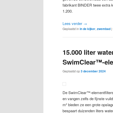
fabrikant BINDER twee extra 
1.200.
Lees verder
→
Geplaatst in
in de kijker
,
zwembad
|
15.000 liter wat
SwimClear™-elem
Geplaatst op
3 december 2024
De SwimClear™-elementfilters z
en vangen zelfs de fijnste vuil
m² bieden ze een grote opslag
bespaart duizenden liters wate