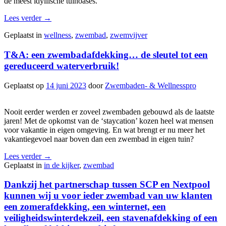
de meest idyllische tuinoases.
Lees verder
→
Geplaatst in
wellness
,
zwembad
,
zwemvijver
T&A: een zwembadafdekking… de sleutel tot een
gereduceerd waterverbruik!
Geplaatst op
14 juni 2023
door
Zwembaden- & Wellnesspro
Nooit eerder werden er zoveel zwembaden gebouwd als de laatste
jaren! Met de opkomst van de ‘staycation’ kozen heel wat mensen
voor vakantie in eigen omgeving. En wat brengt er nu meer het
vakantiegevoel naar boven dan een zwembad in eigen tuin?
Lees verder
→
Geplaatst in
in de kijker
,
zwembad
Dankzij het partnerschap tussen SCP en Nextpool
kunnen wij u voor ieder zwembad van uw klanten
een zomerafdekking, een winternet, een
veiligheidswinterdekzeil, een stavenafdekking of een