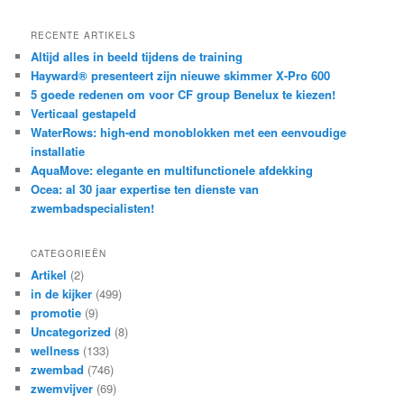
RECENTE ARTIKELS
Altijd alles in beeld tijdens de training
Hayward® presenteert zijn nieuwe skimmer X-Pro 600
5 goede redenen om voor CF group Benelux te kiezen!
Verticaal gestapeld
WaterRows: high-end monoblokken met een eenvoudige
installatie
AquaMove: elegante en multifunctionele afdekking
Ocea: al 30 jaar expertise ten dienste van
zwembadspecialisten!
CATEGORIEËN
Artikel
(2)
in de kijker
(499)
promotie
(9)
Uncategorized
(8)
wellness
(133)
zwembad
(746)
zwemvijver
(69)