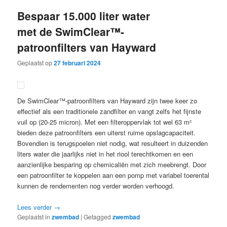
Bespaar 15.000 liter water
met de SwimClear™-
patroonfilters van Hayward
Geplaatst op
27 februari 2024
De SwimClear™-patroonfilters van Hayward zijn twee keer zo
effectief als een traditionele zandfilter en vangt zelfs het fijnste
vuil op (20-25 micron). Met een filteroppervlak tot wel 63 m²
bieden deze patroonfilters een uiterst ruime opslagcapaciteit.
Bovendien is terugspoelen niet nodig, wat resulteert in duizenden
liters water die jaarlijks niet in het riool terechtkomen en een
aanzienlijke besparing op chemicaliën met zich meebrengt. Door
een patroonfilter te koppelen aan een pomp met variabel toerental
kunnen de rendementen nog verder worden verhoogd.
Lees verder
→
Geplaatst in
zwembad
|
Getagged
zwembad