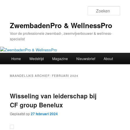
Spring
Spring
naar
naar
Zoek
de
de
primaire
secundaire
ZwembadenPro & WellnessPro
inhoud
inhoud
Voor de professionele zwembad-, zwemvijverbouwer & wellness-
specialist
Hoofdmenu
Home
Wedstrijd
Magazine
Nieuwsbrief
About
MAANDELIJKS ARCHIEF:
FEBRUARI 2024
Wisseling van leiderschap bij
CF group Benelux
Geplaatst op
27 februari 2024