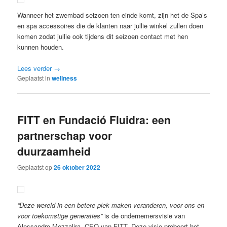
Wanneer het zwembad seizoen ten einde komt, zijn het de Spa’s
en spa accessoires die de klanten naar jullie winkel zullen doen
komen zodat jullie ook tijdens dit seizoen contact met hen
kunnen houden.
Lees verder
→
Geplaatst in
wellness
FITT en Fundació Fluidra: een
partnerschap voor
duurzaamheid
Geplaatst op
26 oktober 2022
“Deze wereld in een betere plek maken veranderen, voor ons en
voor toekomstige generaties”
is de ondernemersvisie van
Alessandro Mezzalira, CEO van FITT. Deze visie probeert het