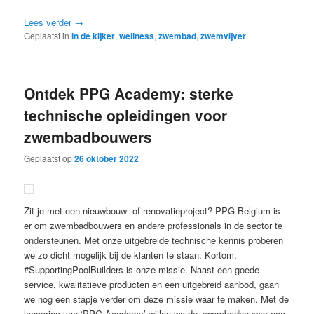
Lees verder
→
Geplaatst in
in de kijker
,
wellness
,
zwembad
,
zwemvijver
Ontdek PPG Academy: sterke
technische opleidingen voor
zwembadbouwers
Geplaatst op
26 oktober 2022
Zit je met een nieuwbouw- of renovatieproject? PPG Belgium is
er om zwembadbouwers en andere professionals in de sector te
ondersteunen. Met onze uitgebreide technische kennis proberen
we zo dicht mogelijk bij de klanten te staan. Kortom,
#SupportingPoolBuilders is onze missie. Naast een goede
service, kwalitatieve producten en een uitgebreid aanbod, gaan
we nog een stapje verder om deze missie waar te maken. Met de
lancering van ‘PPG Academy’ willen we de zwembadbouwer nog