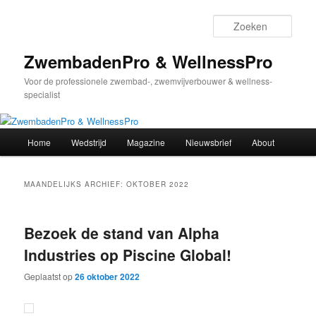
Spring
Spring
naar
naar
Zoek
de
de
primaire
secundaire
ZwembadenPro & WellnessPro
inhoud
inhoud
Voor de professionele zwembad-, zwemvijverbouwer & wellness-
specialist
Hoofdmenu
Home
Wedstrijd
Magazine
Nieuwsbrief
About
MAANDELIJKS ARCHIEF:
OKTOBER 2022
Bezoek de stand van Alpha
Industries op Piscine Global!
Geplaatst op
26 oktober 2022