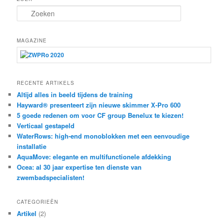
Z
o
e
k
MAGAZINE
e
n
RECENTE ARTIKELS
Altijd alles in beeld tijdens de training
Hayward® presenteert zijn nieuwe skimmer X-Pro 600
5 goede redenen om voor CF group Benelux te kiezen!
Verticaal gestapeld
WaterRows: high-end monoblokken met een eenvoudige
installatie
AquaMove: elegante en multifunctionele afdekking
Ocea: al 30 jaar expertise ten dienste van
zwembadspecialisten!
CATEGORIEËN
Artikel
(2)