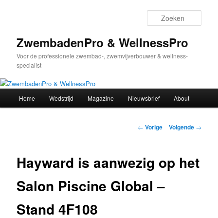
Spring
naar
Zoek
de
primaire
ZwembadenPro & WellnessPro
inhoud
Voor de professionele zwembad-, zwemvijverbouwer & wellness-
specialist
Hoofdmenu
Home
Wedstrijd
Magazine
Nieuwsbrief
About
Bericht
←
Vorige
Volgende
→
navigatie
Hayward is aanwezig op het
Salon Piscine Global –
Stand 4F108