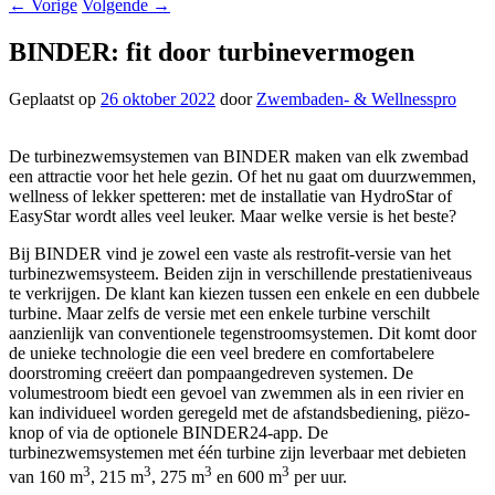
←
Vorige
Volgende
→
BINDER: fit door turbinevermogen
Geplaatst op
26 oktober 2022
door
Zwembaden- & Wellnesspro
De turbinezwemsystemen van BINDER maken van elk zwembad
een attractie voor het hele gezin. Of het nu gaat om duurzwemmen,
wellness of lekker spetteren: met de installatie van HydroStar of
EasyStar wordt alles veel leuker. Maar welke versie is het beste?
Bij BINDER vind je zowel een vaste als restrofit-versie van het
turbinezwemsysteem. Beiden zijn in verschillende prestatieniveaus
te verkrijgen. De klant kan kiezen tussen een enkele en een dubbele
turbine. Maar zelfs de versie met een enkele turbine verschilt
aanzienlijk van conventionele tegenstroomsystemen. Dit komt door
de unieke technologie die een veel bredere en comfortabelere
doorstroming creëert dan pompaangedreven systemen. De
volumestroom biedt een gevoel van zwemmen als in een rivier en
kan individueel worden geregeld met de afstandsbediening, piëzo-
knop of via de optionele BINDER24-app. De
turbinezwemsystemen met één turbine zijn leverbaar met debieten
3
3
3
3
van 160 m
, 215 m
, 275 m
en 600 m
per uur.