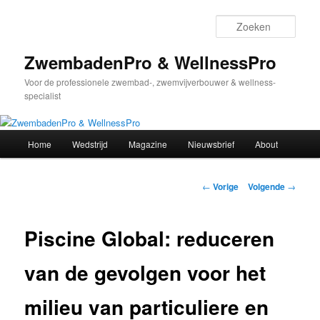
Spring
naar
Zoek
de
primaire
ZwembadenPro & WellnessPro
inhoud
Voor de professionele zwembad-, zwemvijverbouwer & wellness-
specialist
Hoofdmenu
Home
Wedstrijd
Magazine
Nieuwsbrief
About
Bericht
←
Vorige
Volgende
→
navigatie
Piscine Global: reduceren
van de gevolgen voor het
milieu van particuliere en