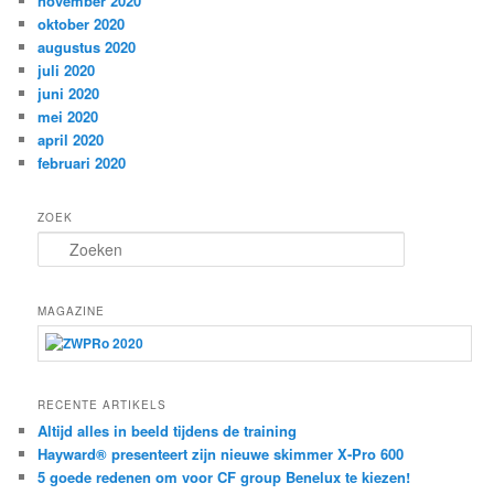
november 2020
oktober 2020
augustus 2020
juli 2020
juni 2020
mei 2020
april 2020
februari 2020
ZOEK
Z
o
e
k
MAGAZINE
e
n
RECENTE ARTIKELS
Altijd alles in beeld tijdens de training
Hayward® presenteert zijn nieuwe skimmer X-Pro 600
5 goede redenen om voor CF group Benelux te kiezen!