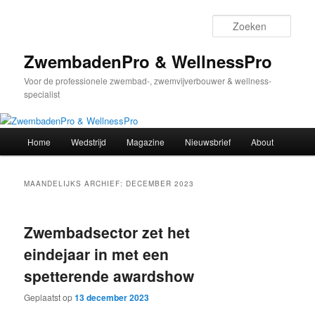
Spring
Spring
naar
naar
Zoek
de
de
primaire
secundaire
ZwembadenPro & WellnessPro
inhoud
inhoud
Voor de professionele zwembad-, zwemvijverbouwer & wellness-
specialist
Hoofdmenu
Home
Wedstrijd
Magazine
Nieuwsbrief
About
MAANDELIJKS ARCHIEF:
DECEMBER 2023
Zwembadsector zet het
eindejaar in met een
spetterende awardshow
Geplaatst op
13 december 2023