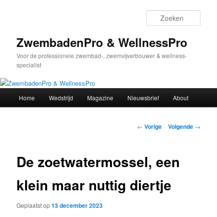
Spring
naar
Zoek
de
primaire
ZwembadenPro & WellnessPro
inhoud
Voor de professionele zwembad-, zwemvijverbouwer & wellness-
specialist
Hoofdmenu
Home
Wedstrijd
Magazine
Nieuwsbrief
About
Bericht
←
Vorige
Volgende
→
navigatie
De zoetwatermossel, een
klein maar nuttig diertje
Geplaatst op
13 december 2023