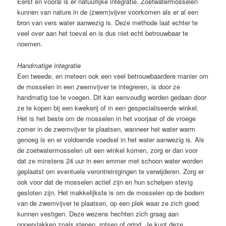
Eerst en vooral is er natuurlijke integratie. Zoetwatermosselen
kunnen van nature in de (zwem)vijver voorkomen als er al een
bron van vers water aanwezig is. Deze methode laat echter te
veel over aan het toeval en is dus niet echt betrouwbaar te
noemen.
Handmatige integratie
Een tweede, en meteen ook een veel betrouwbaardere manier om
de mosselen in een zwemvijver te integreren, is door ze
handmatig toe te voegen. Dit kan eenvoudig worden gedaan door
ze te kopen bij een kwekerij of in een gespecialiseerde winkel.
Het is het beste om de mosselen in het voorjaar of de vroege
zomer in de zwemvijver te plaatsen, wanneer het water warm
genoeg is en er voldoende voedsel in het water aanwezig is. Als
de zoetwatermosselen uit een winkel komen, zorg er dan voor
dat ze minstens 24 uur in een emmer met schoon water worden
geplaatst om eventuele verontreinigingen te verwijderen. Zorg er
ook voor dat de mosselen actief zijn en hun schelpen stevig
gesloten zijn. Het makkelijkste is om de mosselen op de bodem
van de zwemvijver te plaatsen, op een plek waar ze zich goed
kunnen vestigen. Deze wezens hechten zich graag aan
oppervlakken zoals stenen, rotsen of grind. Je kunt deze