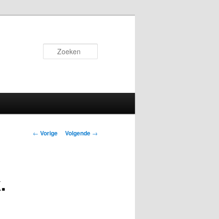
Zoeken
Bericht
←
Vorige
Volgende
→
navigatie
.