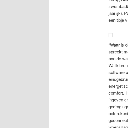
zwembadbo
jaarlijks 
een tipje 
“Wattr is 
spreekt mo
aan de war
Wattr bren
software b
eindgebrui
energetisc
comfort. 
ingeven e
gedraging
ook reken
geconnect
woensdagn