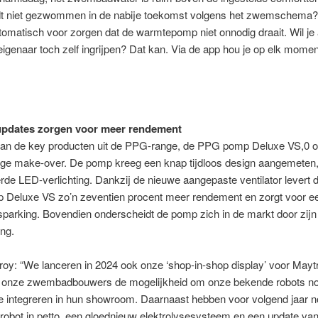
dt niet gezwommen in de nabije toekomst volgens het zwemschema?
tomatisch voor zorgen dat de warmtepomp niet onnodig draait. Wil je 
enaar toch zelf ingrijpen? Dat kan. Via de app hou je op elk momen
updates zorgen voor meer rendement
an de key producten uit de PPG-range, de PPG pomp Deluxe VS,0 o
ige make-over. De pomp kreeg een knap tijdloos design aangemeten, 
rde LED-verlichting. Dankzij de nieuwe aangepaste ventilator levert 
Deluxe VS zo’n zeventien procent meer rendement en zorgt voor ee
parking. Bovendien onderscheidt de pomp zich in de markt door zijn 
ing.
oy: “We lanceren in 2024 ook onze ‘shop-in-shop display’ voor Mayt
 onze zwembadbouwers de mogelijkheid om onze bekende robots no
r te integreren in hun showroom. Daarnaast hebben voor volgend jaar 
robot in petto, een gloednieuw elektrolysesysteem en een update va