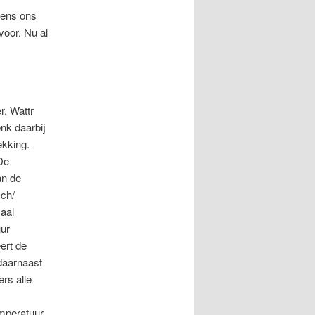
dens ons
voor. Nu al
r. Wattr
enk daarbij
ekking.
De
an de
sch/
aal
uur
ert de
daarnaast
rs alle
mperatuur