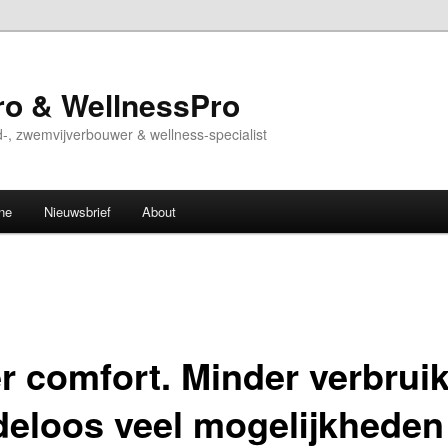
o & WellnessPro
-, zwemvijverbouwer & wellness-specialist
ne
Nieuwsbrief
About
r comfort. Minder verbruik
deloos veel mogelijkheden