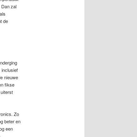
 Dan zal
als
t de
nderging
inclusief
de nieuwe
n fikse
uiterst
ronics. Zo
g beter en
nog een
n