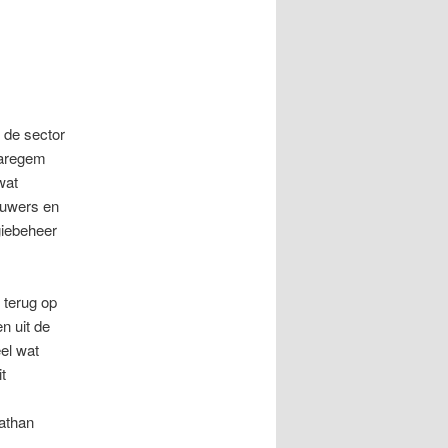
 de sector
Waregem
wat
ouwers en
giebeheer
 terug op
n uit de
el wat
t
athan