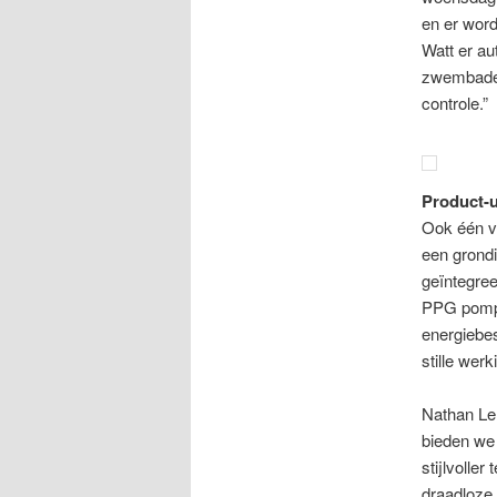
en er wor
Watt er au
zwembadeig
controle.”
Product-
Ook één v
een grond
geïntegree
PPG pomp 
energiebes
stille werk
Nathan Ler
bieden we
stijlvolle
draadloze 