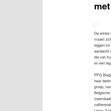
met
De winter 
maakt zic
leggen ze
aandacht 
die van hu
en een lag
PPG Belgiu
haar deel
groep, na
Belgische
zwembadlan
zelfleren
Leroy, Sal