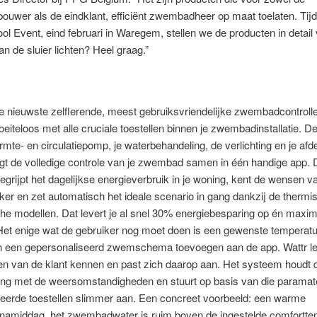
uwer als de eindklant, efficiënt zwembadheer op maat toelaten. Tij
Pool Event, eind februari in Waregem, stellen we de producten in detail 
van de sluier lichten? Heel graag.”
de nieuwste zelflerende, meest gebruiksvriendelijke zwembadcontrolle
eiteloos met alle cruciale toestellen binnen je zwembadinstallatie. D
mte- en circulatiepomp, je waterbehandeling, de verlichting en je afd
gt de volledige controle van je zwembad samen in één handige app. 
egrijpt het dagelijkse energieverbruik in je woning, kent de wensen v
ker en zet automatisch het ideale scenario in gang dankzij de thermi
he modellen. Dat levert je al snel 30% energiebesparing op én maxim
Het enige wat de gebruiker nog moet doen is een gewenste temperat
n een gepersonaliseerd zwemschema toevoegen aan de app. Wattr le
en van de klant kennen en past zich daarop aan. Het systeem houdt 
ing met de weersomstandigheden en stuurt op basis van die paramate
eerde toestellen slimmer aan. Een concreet voorbeeld: een warme
amiddag, het zwembadwater is ruim boven de ingestelde comfortte