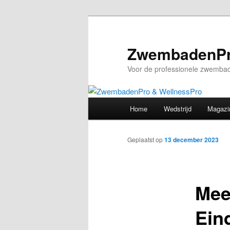
Spring
naar
de
ZwembadenPr
primaire
Voor de professionele zwembad
inhoud
Hoofdmenu
Home
Wedstrijd
Magazi
Geplaatst op
13 december 2023
Mee
Ein