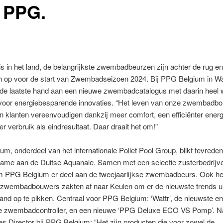
 PPG.
is in het land, de belangrijkste zwembadbeurzen zijn achter de rug en
h op voor de start van Zwembadseizoen 2024. Bij PPG Belgium in 
 de laatste hand aan een nieuwe zwembadcatalogus met daarin heel 
voor energiebesparende innovaties. “Het leven van onze zwembadb
n klanten vereenvoudigen dankzij meer comfort, een efficiënter ener
er verbruik als eindresultaat. Daar draait het om!”
m, onderdeel van het internationale Pollet Pool Group, blikt tevreden
name aan de Duitse Aquanale. Samen met een selectie zusterbedrijve
m PPG Belgium er deel aan de tweejaarlijkse zwembadbeurs. Ook he
 zwembadbouwers zakten af naar Keulen om er de nieuwste trends ui
d op te pikken. Centraal voor PPG Belgium: ‘Wattr’, de nieuwste en
de zwembadcontroller, en een nieuwe ‘PPG Deluxe ECO VS Pomp’. N
es Director bij PPG Belgium: “Het zijn producten die voor zowel de