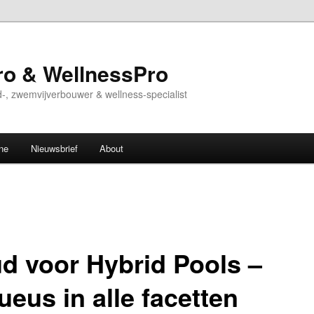
o & WellnessPro
-, zwemvijverbouwer & wellness-specialist
ne
Nieuwsbrief
About
d voor Hybrid Pools –
eus in alle facetten