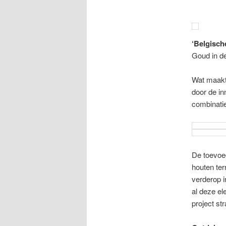
‘Belgisch
Goud in d
Wat maakt
door de in
combinatie
De toevoeg
houten ter
verderop i
al deze el
project stra