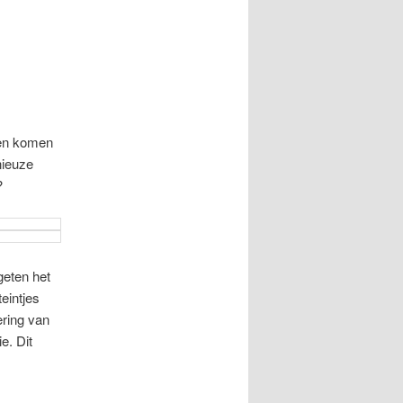
nen komen
nieuze
?
geten het
eintjes
ering van
e. Dit