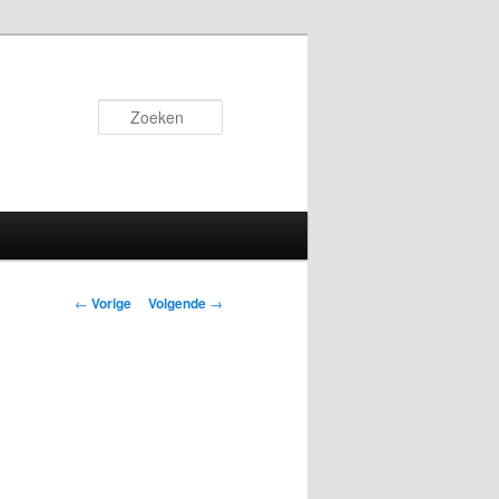
Zoeken
Bericht
←
Vorige
Volgende
→
navigatie