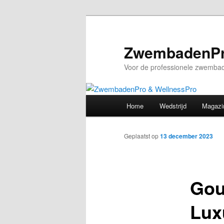
Spring
naar
de
ZwembadenPr
primaire
Voor de professionele zwembad
inhoud
Hoofdmenu
Home
Wedstrijd
Magazi
Geplaatst op
13 december 2023
Gou
Luxu