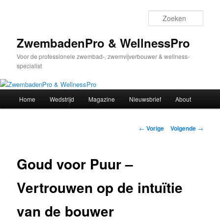
Spring
naar
Zoek
de
primaire
ZwembadenPro & WellnessPro
inhoud
Voor de professionele zwembad-, zwemvijverbouwer & wellness-
specialist
Hoofdmenu
Home
Wedstrijd
Magazine
Nieuwsbrief
About
Bericht
←
Vorige
Volgende
→
navigatie
Goud voor Puur –
Vertrouwen op de intuïtie
van de bouwer