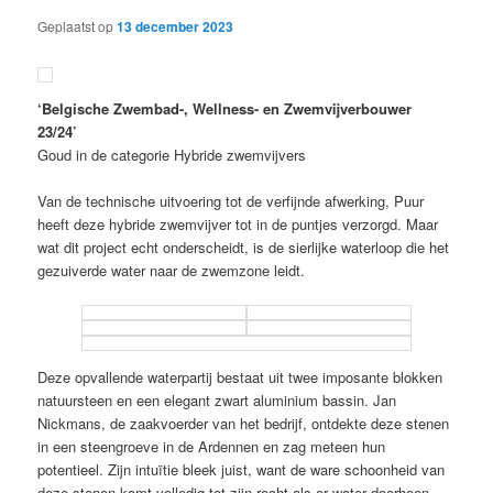
Geplaatst op
13 december 2023
‘Belgische Zwembad-, Wellness- en Zwemvijverbouwer
23/24’
Goud in de categorie Hybride zwemvijvers
Van de technische uitvoering tot de verfijnde afwerking, Puur
heeft deze hybride zwemvijver tot in de puntjes verzorgd. Maar
wat dit project echt onderscheidt, is de sierlijke waterloop die het
gezuiverde water naar de zwemzone leidt.
Deze opvallende waterpartij bestaat uit twee imposante blokken
natuursteen en een elegant zwart aluminium bassin. Jan
Nickmans, de zaakvoerder van het bedrijf, ontdekte deze stenen
in een steengroeve in de Ardennen en zag meteen hun
potentieel. Zijn intuïtie bleek juist, want de ware schoonheid van
deze stenen komt volledig tot zijn recht als er water doorheen