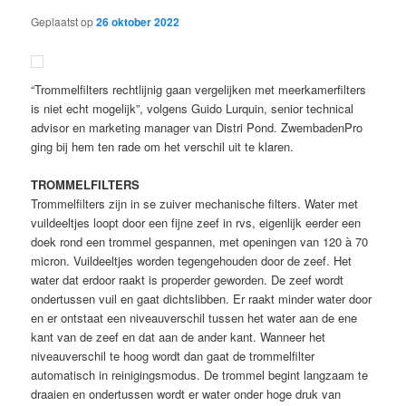
Geplaatst op
26 oktober 2022
“Trommelfilters rechtlijnig gaan vergelijken met meerkamerfilters
is niet echt mogelijk”, volgens Guido Lurquin, senior technical
advisor en marketing manager van Distri Pond. ZwembadenPro
ging bij hem ten rade om het verschil uit te klaren.
TROMMELFILTERS
Trommelfilters zijn in se zuiver mechanische filters. Water met
vuildeeltjes loopt door een fijne zeef in rvs, eigenlijk eerder een
doek rond een trommel gespannen, met openingen van 120 à 70
micron. Vuildeeltjes worden tegengehouden door de zeef. Het
water dat erdoor raakt is properder geworden. De zeef wordt
ondertussen vuil en gaat dichtslibben. Er raakt minder water door
en er ontstaat een niveauverschil tussen het water aan de ene
kant van de zeef en dat aan de ander kant. Wanneer het
niveauverschil te hoog wordt dan gaat de trommelfilter
automatisch in reinigingsmodus. De trommel begint langzaam te
draaien en ondertussen wordt er water onder hoge druk van