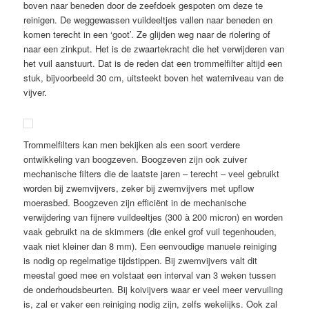
boven naar beneden door de zeefdoek gespoten om deze te
reinigen. De weggewassen vuildeeltjes vallen naar beneden en
komen terecht in een ‘goot’. Ze glijden weg naar de riolering of
naar een zinkput. Het is de zwaartekracht die het verwijderen van
het vuil aanstuurt. Dat is de reden dat een trommelfilter altijd een
stuk, bijvoorbeeld 30 cm, uitsteekt boven het waterniveau van de
vijver.
Trommelfilters kan men bekijken als een soort verdere
ontwikkeling van boogzeven. Boogzeven zijn ook zuiver
mechanische filters die de laatste jaren – terecht – veel gebruikt
worden bij zwemvijvers, zeker bij zwemvijvers met upflow
moerasbed. Boogzeven zijn efficiënt in de mechanische
verwijdering van fijnere vuildeeltjes (300 à 200 micron) en worden
vaak gebruikt na de skimmers (die enkel grof vuil tegenhouden,
vaak niet kleiner dan 8 mm). Een eenvoudige manuele reiniging
is nodig op regelmatige tijdstippen. Bij zwemvijvers valt dit
meestal goed mee en volstaat een interval van 3 weken tussen
de onderhoudsbeurten. Bij koivijvers waar er veel meer vervuiling
is, zal er vaker een reiniging nodig zijn, zelfs wekelijks. Ook zal