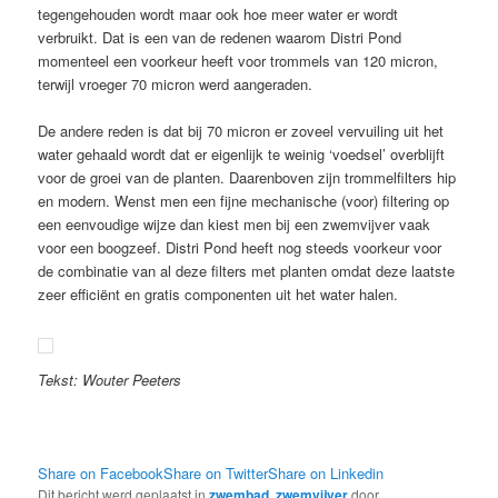
tegengehouden wordt maar ook hoe meer water er wordt
verbruikt. Dat is een van de redenen waarom Distri Pond
momenteel een voorkeur heeft voor trommels van 120 micron,
terwijl vroeger 70 micron werd aangeraden.
De andere reden is dat bij 70 micron er zoveel vervuiling uit het
water gehaald wordt dat er eigenlijk te weinig ‘voedsel’ overblijft
voor de groei van de planten. Daarenboven zijn trommelfilters hip
en modern. Wenst men een fijne mechanische (voor) filtering op
een eenvoudige wijze dan kiest men bij een zwemvijver vaak
voor een boogzeef. Distri Pond heeft nog steeds voorkeur voor
de combinatie van al deze filters met planten omdat deze laatste
zeer efficiënt en gratis componenten uit het water halen.
Tekst: Wouter Peeters
Share on Facebook
Share on Twitter
Share on Linkedin
Dit bericht werd geplaatst in
zwembad
,
zwemvijver
door