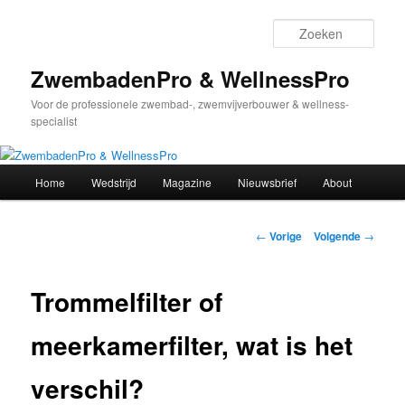
Spring
naar
Zoek
de
primaire
ZwembadenPro & WellnessPro
inhoud
Voor de professionele zwembad-, zwemvijverbouwer & wellness-
specialist
Hoofdmenu
Home
Wedstrijd
Magazine
Nieuwsbrief
About
Bericht
←
Vorige
Volgende
→
navigatie
Trommelfilter of
meerkamerfilter, wat is het
verschil?