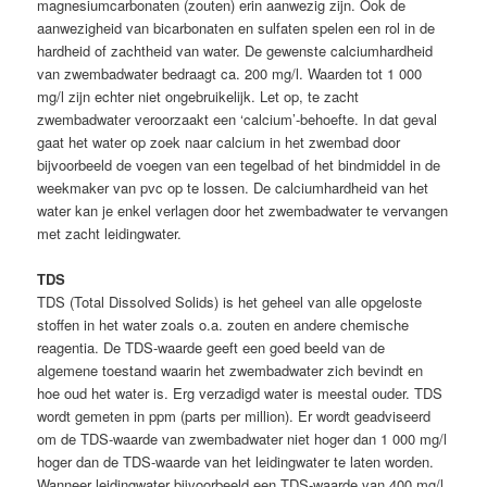
magnesiumcarbonaten (zouten) erin aanwezig zijn. Ook de
aanwezigheid van bicarbonaten en sulfaten spelen een rol in de
hardheid of zachtheid van water. De gewenste calciumhardheid
van zwembadwater bedraagt ca. 200 mg/l. Waarden tot 1 000
mg/l zijn echter niet ongebruikelijk. Let op, te zacht
zwembadwater veroorzaakt een ‘calcium’-behoefte. In dat geval
gaat het water op zoek naar calcium in het zwembad door
bijvoorbeeld de voegen van een tegelbad of het bindmiddel in de
weekmaker van pvc op te lossen. De calciumhardheid van het
water kan je enkel verlagen door het zwembadwater te vervangen
met zacht leidingwater.
TDS
TDS (Total Dissolved Solids) is het geheel van alle opgeloste
stoffen in het water zoals o.a. zouten en andere chemische
reagentia. De TDS-waarde geeft een goed beeld van de
algemene toestand waarin het zwembadwater zich bevindt en
hoe oud het water is. Erg verzadigd water is meestal ouder. TDS
wordt gemeten in ppm (parts per million). Er wordt geadviseerd
om de TDS-waarde van zwembadwater niet hoger dan 1 000 mg/l
hoger dan de TDS-waarde van het leidingwater te laten worden.
Wanneer leidingwater bijvoorbeeld een TDS-waarde van 400 mg/l