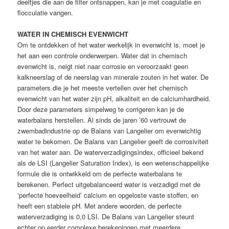
deeltjes die aan de filter ontsnappen, kan je met coagulatie en
flocculatie vangen.
WATER IN CHEMISCH EVENWICHT
Om te ontdekken of het water werkelijk in evenwicht is, moet je
het aan een controle onderwerpen. Water dat in chemisch
evenwicht is, neigt niet naar corrosie en veroorzaakt geen
kalkneerslag of de neerslag van minerale zouten in het water. De
parameters die je het meeste vertellen over het chemisch
evenwicht van het water zijn pH, alkaliteit en de calciumhardheid.
Door deze parameters simpelweg te corrigeren kan je de
waterbalans herstellen. Al sinds de jaren ’60 vertrouwt de
zwembadindustrie op de Balans van Langelier om evenwichtig
water te bekomen. De Balans van Langelier geeft de corrosiviteit
van het water aan. De waterverzadigingsindex, officieel bekend
als de LSI (Langelier Saturation Index), is een wetenschappelijke
formule die is ontwikkeld om de perfecte waterbalans te
berekenen. Perfect uitgebalanceerd water is verzadigd met de
‘perfecte hoeveelheid’ calcium en opgeloste vaste stoffen, en
heeft een stabiele pH. Met andere woorden, de perfecte
waterverzadiging is 0,0 LSI. De Balans van Langelier steunt
echter op eerder complexe berekeningen met meerdere