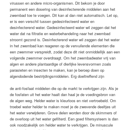
virussen en andere micro-organismen. Dit bekom je door
permanent een dosering van desinfecterende middelen aan het
zwembad toe te voegen. Dit kan al dan niet automatisch. Let op,
er is een verschil tussen gedesinfecteerd water en
desinfecterend water. Gedesinfecteerd water wil zeggen dat het
water dat na filtratie en waterbehandeling naar het zwembad
stroomt gezond is. Desinfecterend water wil zeggen dat het water
in het zwembad kan reageren op de vervuilende elementen die
een zwemmer verspreidt, zodat deze dit niet onmiddellijk aan een
volgende zwemmer overdraagt. Om het zwembadwater vrij van
algen en andere plantaardige of dierlijke levensvormen zoals
parasieten en insecten te maken, kan je beroep doen op
algendodende bestrijdingsmiddelen. Erg doeltreffend zijn
de anti-fosfaat middelen die op de markt te verkrijgen zijn. Als je
de fosfaten uit het water haalt dan haal je de voedingsbron van
de algen weg. Helder water is kleurloos en niet vertroebeld. Om
troebel water helder te maken moet je de zwevende deeltjes uit
het water verwijderen. Grove delen worden door de skimmers of
de overloop uit het water gefilterd. Een goed filtersysteem is dan
ook noodzakelijk om helder water te verkrijgen. De minuscule