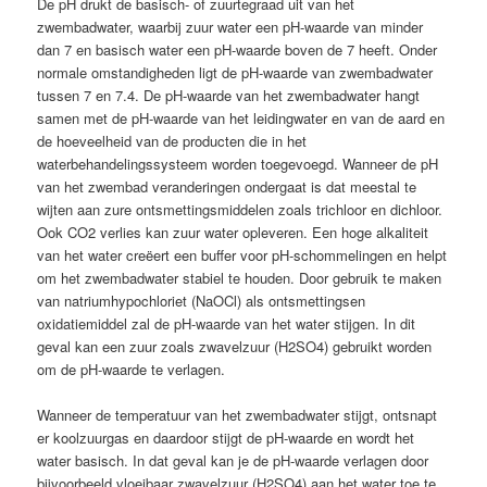
De pH drukt de basisch- of zuurtegraad uit van het
zwembadwater, waarbij zuur water een pH-waarde van minder
dan 7 en basisch water een pH-waarde boven de 7 heeft. Onder
normale omstandigheden ligt de pH-waarde van zwembadwater
tussen 7 en 7.4. De pH-waarde van het zwembadwater hangt
samen met de pH-waarde van het leidingwater en van de aard en
de hoeveelheid van de producten die in het
waterbehandelingssysteem worden toegevoegd. Wanneer de pH
van het zwembad veranderingen ondergaat is dat meestal te
wijten aan zure ontsmettingsmiddelen zoals trichloor en dichloor.
Ook CO2 verlies kan zuur water opleveren. Een hoge alkaliteit
van het water creëert een buffer voor pH-schommelingen en helpt
om het zwembadwater stabiel te houden. Door gebruik te maken
van natriumhypochloriet (NaOCl) als ontsmettingsen
oxidatiemiddel zal de pH-waarde van het water stijgen. In dit
geval kan een zuur zoals zwavelzuur (H2SO4) gebruikt worden
om de pH-waarde te verlagen.
Wanneer de temperatuur van het zwembadwater stijgt, ontsnapt
er koolzuurgas en daardoor stijgt de pH-waarde en wordt het
water basisch. In dat geval kan je de pH-waarde verlagen door
bijvoorbeeld vloeibaar zwavelzuur (H2SO4) aan het water toe te