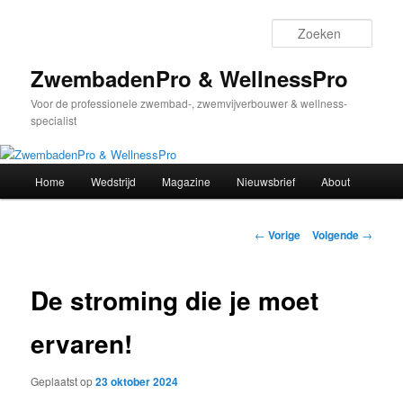
Spring
naar
Zoek
de
primaire
ZwembadenPro & WellnessPro
inhoud
Voor de professionele zwembad-, zwemvijverbouwer & wellness-
specialist
Hoofdmenu
Home
Wedstrijd
Magazine
Nieuwsbrief
About
Bericht
←
Vorige
Volgende
→
navigatie
De stroming die je moet
ervaren!
Geplaatst op
23 oktober 2024