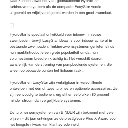
Daar kunnen zowel het vast geïnstalleerde HydroStar
turbinezwemsysteem als de compacte EasyStar versie
uitgebreid en vrijblijvend getest worden in een groot zwembad.
HydroStar is speciaal ontwikkeld voor inbouw in nieuwe
zwembaden, terwijl EasyStar ideaal is voor inbouw achteraf in
bestaande zwembaden. Turbine-zwemsystemen genieten sinds
hun marktintroductie een grote populariteit omdat hun
volumestroom breed en krachtig is. Het verschilt daarom
aanzienlijk van de stroming van pompbediende systemen, die
alleen op bepaalde punten het lichaam raakt.
HydroStar en EasyStar zijn verkrijgbaar in verschillende
ontwerpen met één of twee turbines en optionele accessoires. Ze
zijn eenvoudig te bedienen, erg stil en verbruiken 80 procent
minder stroom dan vergelijkbare systemen.
De turbinezwemsystemen van BINDER zijn bekroond met vele
prijzen – dit jaar ontvingen ze de prestigieuze Plus X Award voor
het hoogste niveau van klanttevredenheid.