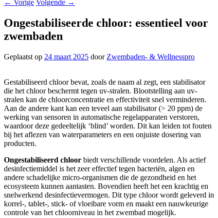
←
Vorige
Volgende
→
Ongestabiliseerde chloor: essentieel voor
zwembaden
Geplaatst op
24 maart 2025
door
Zwembaden- & Wellnesspro
Gestabiliseerd chloor bevat, zoals de naam al zegt, een stabilisator
die het chloor beschermt tegen uv-stralen. Blootstelling aan uv-
stralen kan de chloorconcentratie en effectiviteit snel verminderen.
Aan de andere kant kan een teveel aan stabilisator (> 20 ppm) de
werking van sensoren in automatische regelapparaten verstoren,
waardoor deze gedeeltelijk ‘blind’ worden. Dit kan leiden tot fouten
bij het aflezen van waterparameters en een onjuiste dosering van
producten.
Ongestabiliseerd chloor
biedt verschillende voordelen. Als actief
desinfectiemiddel is het zeer effectief tegen bacteriën, algen en
andere schadelijke micro-organismen die de gezondheid en het
ecosysteem kunnen aantasten. Bovendien heeft het een krachtig en
snelwerkend desinfectievermogen. Dit type chloor wordt geleverd in
korrel-, tablet-, stick- of vloeibare vorm en maakt een nauwkeurige
controle van het chloorniveau in het zwembad mogelijk.