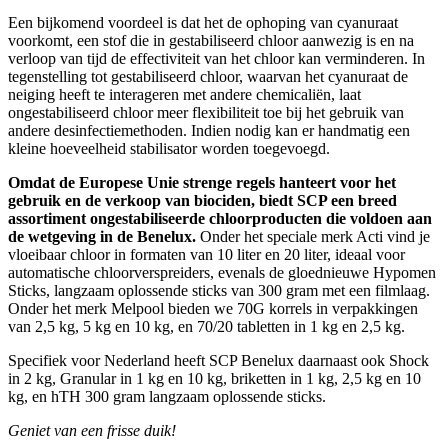
Een bijkomend voordeel is dat het de ophoping van cyanuraat
voorkomt, een stof die in gestabiliseerd chloor aanwezig is en na
verloop van tijd de effectiviteit van het chloor kan verminderen. In
tegenstelling tot gestabiliseerd chloor, waarvan het cyanuraat de
neiging heeft te interageren met andere chemicaliën, laat
ongestabiliseerd chloor meer flexibiliteit toe bij het gebruik van
andere desinfectiemethoden. Indien nodig kan er handmatig een
kleine hoeveelheid stabilisator worden toegevoegd.
Omdat de Europese Unie strenge regels hanteert voor het
gebruik en de verkoop van biociden, biedt SCP een breed
assortiment ongestabiliseerde chloorproducten die voldoen aan
de wetgeving in de Benelux.
Onder het speciale merk Acti vind je
vloeibaar chloor in formaten van 10 liter en 20 liter, ideaal voor
automatische chloorverspreiders, evenals de gloednieuwe Hypomen
Sticks, langzaam oplossende sticks van 300 gram met een filmlaag.
Onder het merk Melpool bieden we 70G korrels in verpakkingen
van 2,5 kg, 5 kg en 10 kg, en 70/20 tabletten in 1 kg en 2,5 kg.
Specifiek voor Nederland heeft SCP Benelux daarnaast ook Shock
in 2 kg, Granular in 1 kg en 10 kg, briketten in 1 kg, 2,5 kg en 10
kg, en hTH 300 gram langzaam oplossende sticks.
Geniet van een frisse duik!