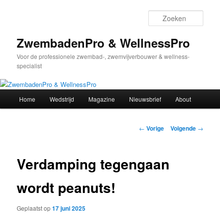
Spring
naar
Zoek
de
primaire
ZwembadenPro & WellnessPro
inhoud
Voor de professionele zwembad-, zwemvijverbouwer & wellness-
specialist
Hoofdmenu
Home
Wedstrijd
Magazine
Nieuwsbrief
About
Bericht
←
Vorige
Volgende
→
navigatie
Verdamping tegengaan
wordt peanuts!
Geplaatst op
17 juni 2025