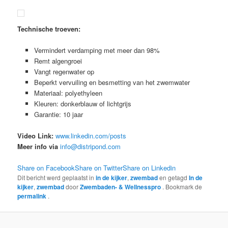
Technische troeven:
Vermindert verdamping met meer dan 98%
Remt algengroei
Vangt regenwater op
Beperkt vervuiling en besmetting van het zwemwater
Materiaal: polyethyleen
Kleuren: donkerblauw of lichtgrijs
Garantie: 10 jaar
Video Link:
www.linkedin.com/posts
Meer info via
info@distripond.com
Share on Facebook
Share on Twitter
Share on Linkedin
Dit bericht werd geplaatst in
in de kijker
,
zwembad
en getagd
In de
kijker
,
zwembad
door
Zwembaden- & Wellnesspro
. Bookmark de
permalink
.