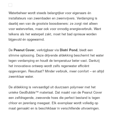
Waterbeheer wordt steeds belangrijker voor eigenaars én
installateurs van zwembaden en zwemvijvers. Verdamping is
daarbij een van de grootste boosdoeners: ze zorgt niet alleen
voor waterverlies, maar ook voor onnodig energieverbruik. Want
telkens als het waterpeil zakt, moet het bad opnieuw worden
bijgevuld én opgewarmd.
De
Peanut Cover
, verkrijgbaar via
Distri Pond
, biedt een
slimme oplossing. Deze drijvende afdekking beschermt het water
tegen verdamping en houdt de temperatuur beter vast. Dankzij
het innovatieve ontwerp wordt zelfs regenwater efficiënt
opgevangen. Resultaat? Minder verbruik, meer comfort – en altijd
zwemklaar water.
De afdekking is vervaardigd uit duurzaam polymeer met het
unieke GeoBubble™ materiaal. Dat maakt van de Peanut Cover
een zelfdragende, zwevende hoes die perfect bestand is tegen
chloor en jarenlang meegaat. Elk exemplaar wordt volledig op
maat gemaakt en is beschikbaar in verschillende uitvoeringen.