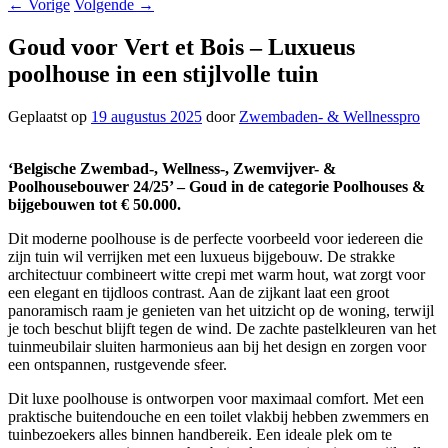
←
Vorige
Volgende
→
Goud voor Vert et Bois – Luxueus
poolhouse in een stijlvolle tuin
Geplaatst op
19 augustus 2025
door
Zwembaden- & Wellnesspro
‘Belgische Zwembad-, Wellness-, Zwemvijver- &
Poolhousebouwer 24/25’ – Goud in de categorie Poolhouses &
bijgebouwen tot € 50.000.
Dit moderne poolhouse is de perfecte voorbeeld voor iedereen die
zijn tuin wil verrijken met een luxueus bijgebouw. De strakke
architectuur combineert witte crepi met warm hout, wat zorgt voor
een elegant en tijdloos contrast. Aan de zijkant laat een groot
panoramisch raam je genieten van het uitzicht op de woning, terwijl
je toch beschut blijft tegen de wind. De zachte pastelkleuren van het
tuinmeubilair sluiten harmonieus aan bij het design en zorgen voor
een ontspannen, rustgevende sfeer.
Dit luxe poolhouse is ontworpen voor maximaal comfort. Met een
praktische buitendouche en een toilet vlakbij hebben zwemmers en
tuinbezoekers alles binnen handbereik. Een ideale plek om te