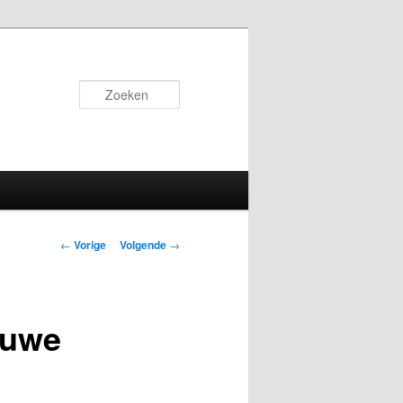
Zoeken
Bericht
←
Vorige
Volgende
→
navigatie
euwe