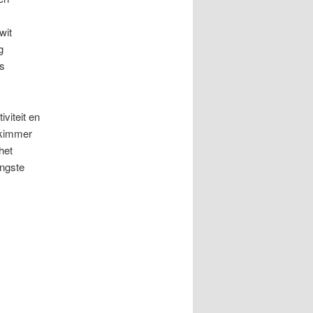
wit
g
s
viteit en
skimmer
het
engste