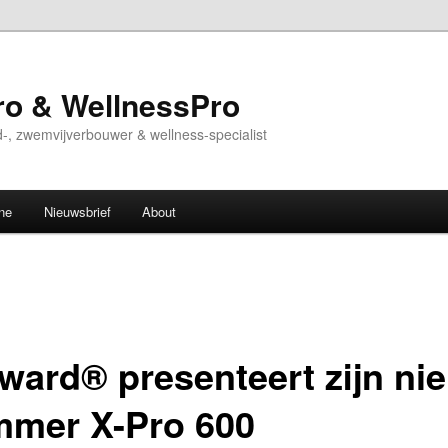
o & WellnessPro
-, zwemvijverbouwer & wellness-specialist
ne
Nieuwsbrief
About
ward® presenteert zijn ni
mmer X-Pro 600