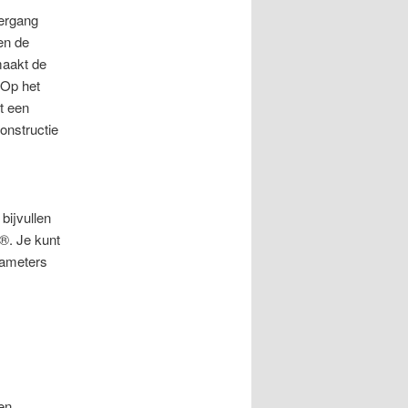
vergang
en de
maakt de
 Op het
t een
onstructie
bijvullen
®. Je kunt
rameters
en