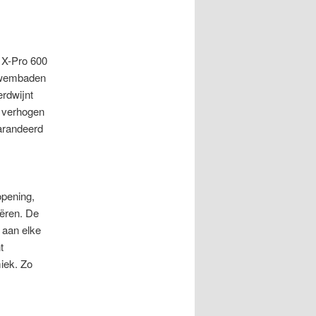
 X-Pro 600
 zwembaden
rdwijnt
u verhogen
egarandeerd
opening,
eëren. De
 aan elke
t
miek. Zo