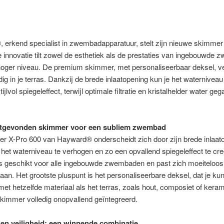
 erkend specialist in zwembadapparatuur, stelt zijn nieuwe skimmer
 innovatie tilt zowel de esthetiek als de prestaties van ingebouwde
hoger niveau. De premium skimmer, met personaliseerbaar deksel, ve
edig in je terras. Dankzij de brede inlaatopening kun je het waternivea
ijlvol spiegeleffect, terwijl optimale filtratie en kristalhelder water g
itgevonden skimmer voor een subliem zwembad
r X-Pro 600 van Hayward® onderscheidt zich door zijn brede inlaat
t het waterniveau te verhogen en zo een opvallend spiegeleffect te cr
s geschikt voor alle ingebouwde zwembaden en past zich moeiteloos
an. Het grootste pluspunt is het personaliseerbare deksel, dat je kun
et hetzelfde materiaal als het terras, zoals hout, composiet of kera
kimmer volledig onopvallend geïntegreerd.
 en veiligheid: een winnende combinatie