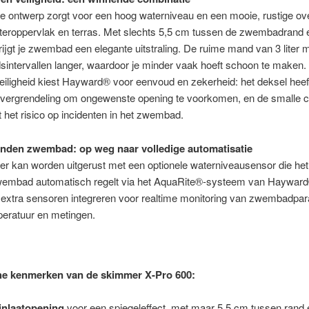
e ontwerp zorgt voor een hoog waterniveau en een mooie, rustige o
teroppervlak en terras. Met slechts 5,5 cm tussen de zwembad­rand 
krijgt je zwembad een elegante uitstraling. De ruime mand van 3 liter 
intervallen langer, waardoor je minder vaak hoeft schoon te maken.
eiligheid kiest Hayward® voor eenvoud en zekerheid: het deksel heef
dsvergrendeling om ongewenste opening te voorkomen, en de smalle c
 het risico op incidenten in het zwembad.
nden zwembad: op weg naar volledige automatisatie
 kan worden uitgerust met een optionele waterniveausensor die het 
wembad automatisch regelt via het AquaRite®-systeem van Hayward
 extra sensoren integreren voor realtime monitoring van zwembadpa
peratuur en metingen.
he kenmerken van de skimmer X-Pro 600:
inlaatopening
voor een spiegeleffect, met maar 5,5 cm tussen rand 