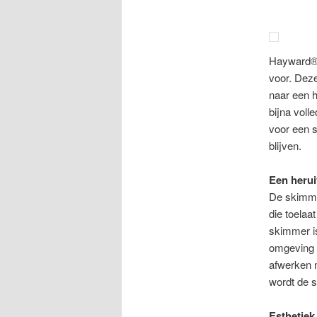
Hayward®,
voor. Deze
naar een 
bijna voll
voor een st
blijven.
Een heru
De skimme
die toelaa
skimmer i
omgeving a
afwerken m
wordt de s
Esthetiek