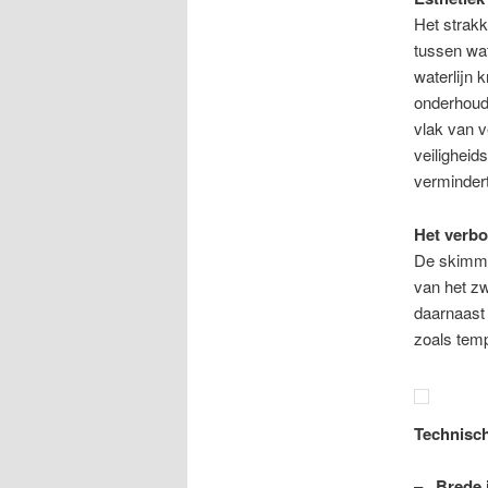
Het strakk
tussen wa
waterlijn 
onderhouds
vlak van v
veilighei
vermindert
Het verbo
De skimmer
van het z
daarnaast
zoals tem
Technisc
–
Brede 