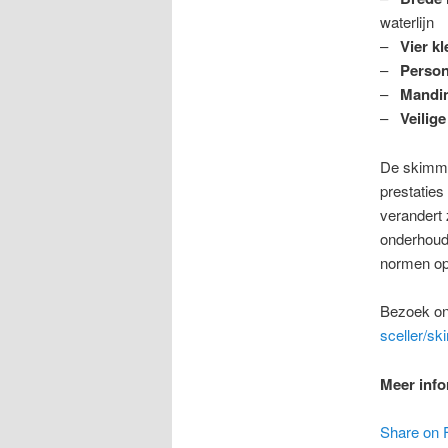
waterlijn
–
Vier k
–
Person
–
Mandin
–
Veilige
De skimmer
prestaties
verandert 
onderhoud 
normen op 
Bezoek on
sceller/sk
Meer info
Share on 