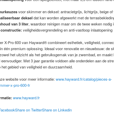
leurkeuzes
voor skimmer en deksel: antracietgrijs, lichtgrijs, beige of 
aliseerbaar deksel
dat kan worden afgewerkt met de terrasbekledin
houd van 3 liter
, waardoor reinigen maar om de twee weken nodig i
 constructie:
veiligheidsvergrendeling en anti-vastloop inlaatopening
 X-Pro 600 van Hayward® combineert esthetiek, veiligheid, connecti
 in één premium oplossing. Ideaal voor renovatie en nieuwbouw: de 
zowel het uitzicht als het gebruiksgemak van je zwembad, en maakt 
eenvoudiger. Met 3 jaar garantie voldoen alle onderdelen aan de str
het gebied van veiligheid en duurzaamheid.
ze website voor meer informatie:
www.hayward.fr/catalog/pieces-a-
immer-x-pro-600-fr
rmatie:
www.hayward.fr
Facebook
Share on Twitter
Share on Linkedin