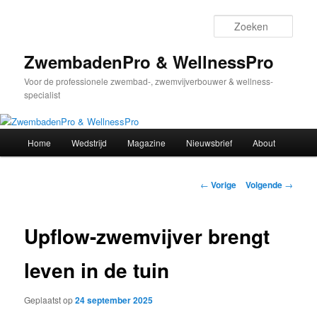
Spring
naar
Zoek
de
primaire
ZwembadenPro & WellnessPro
inhoud
Voor de professionele zwembad-, zwemvijverbouwer & wellness-
specialist
Hoofdmenu
Home
Wedstrijd
Magazine
Nieuwsbrief
About
Bericht
←
Vorige
Volgende
→
navigatie
Upflow-zwemvijver brengt
leven in de tuin
Geplaatst op
24 september 2025