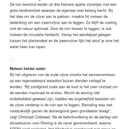
De tuin bestond eerder uit drie kleinere aparte vijvertjes met een
grote biodiversiteit waaraan de eigenaar veel belang hecht. Bij
het idee om de vijver aan te pakken, maakte hij meteen de
bedenking om een zwemvijver aan te leggen. Zo blijft de voeling
met de natuur optimaal. Door de tuin heraan te leggen, is ook
meteen de circulatie herdacht. Vanop het wandelpad gelegen
tussen het plantendeel en de zwemvijver lijkt het alsof je over het
water heen kan lopen.
Meteen helder water
Bij het uitgraven van de oude vijver stootte het aannemersteam
op een regenwaterput waardoor buizen dienden verlegd te
worden. “Bij zandgrond zoals aan de kust is het zeer cruciaal om
de wanden maximaal te stutten. Mocht de woning niet
onderkelderd geweest zijn, hadden we ongetwijfeld besloten om
de vijver verderop in de tuin aan te leggen. Bemaling was niet
noodzakelijk gezien de duinengrond geen grondwater draagt”,
zegt Christoph Cobbaert. Na de betonfundering en de aanleg van
afvoerbuizen voor filtering is de vijver gecementeerd, waarna
EPDM werd geplaatst. Het filterbed is opgebouwd met grove en