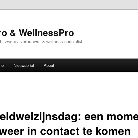
o & WellnessPro
-, zwemvijverbouwer & wellness-specialist
ne
Nieuwsbrief
About
eldwelzijnsdag: een mome
weer in contact te komen