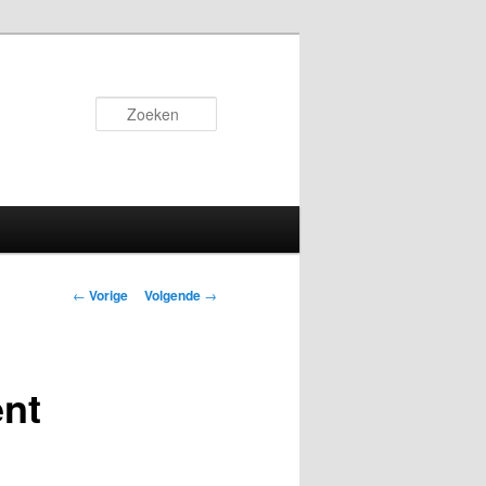
Zoeken
Bericht
←
Vorige
Volgende
→
navigatie
nt