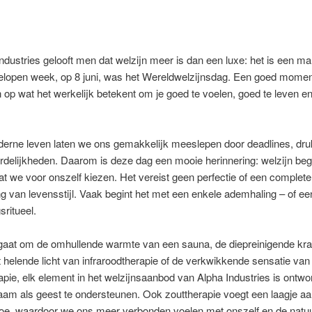
Industries gelooft men dat welzijn meer is dan een luxe: het is een ma
gelopen week, op 8 juni, was het Wereldwelzijnsdag. Een goed momen
n op wat het werkelijk betekent om je goed te voelen, goed te leven e
derne leven laten we ons gemakkelijk meeslepen door deadlines, dru
delijkheden. Daarom is deze dag een mooie herinnering: welzijn begi
 we voor onszelf kiezen. Het vereist geen perfectie of een complete
g van levensstijl. Vaak begint het met een enkele ademhaling – of een
sritueel.
 gaat om de omhullende warmte van een sauna, de diepreinigende kra
 helende licht van infraroodtherapie of de verkwikkende sensatie van
pie, elk element in het welzijnsaanbod van Alpha Industries is ontw
aam als geest te ondersteunen. Ook zouttherapie voegt een laagje aa
 toe, waardoor we ons meer verbonden voelen met onszelf en de natuur