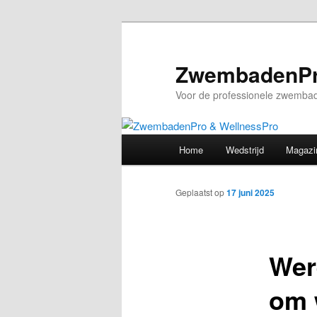
Spring
naar
de
ZwembadenPr
primaire
Voor de professionele zwembad
inhoud
Hoofdmenu
Home
Wedstrijd
Magazi
Geplaatst op
17 juni 2025
Wer
om 