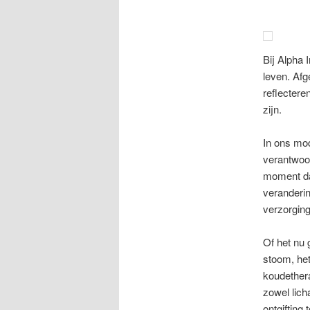
Bij Alpha 
leven. Af
reflectere
zijn.
In ons mo
verantwoor
moment dat
veranderin
verzorging
Of het nu
stoom, het
koudethera
zowel lich
ontgifting