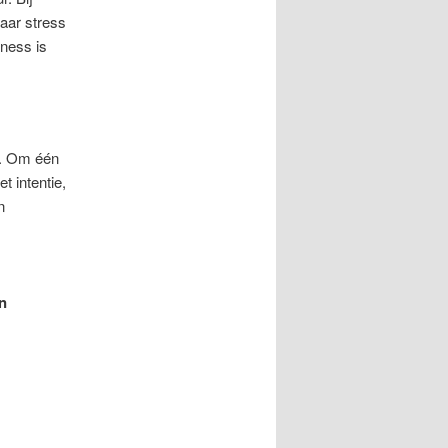
aar stress
lness is
n. Om één
t intentie,
n
n