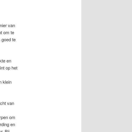
nier van
t om te
n goed te
kte en
nt op het
 klein
cht van
orpen om
rding en
. Bij