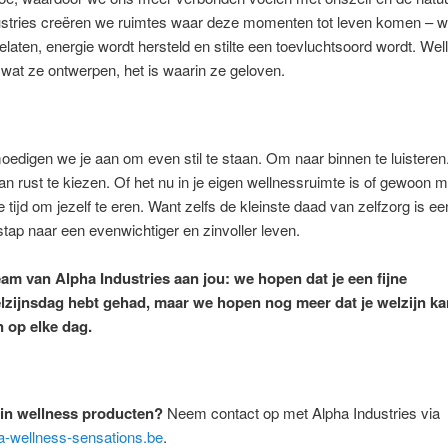
ustries creëren we ruimtes waar deze momenten tot leven komen – w
elaten, energie wordt hersteld en stilte een toevluchtsoord wordt. Wel
n wat ze ontwerpen, het is waarin ze geloven.
edigen we je aan om even stil te staan. Om naar binnen te luistere
 rust te kiezen. Of het nu in je eigen wellnessruimte is of gewoon me
tijd om jezelf te eren. Want zelfs de kleinste daad van zelfzorg is ee
stap naar een evenwichtiger en zinvoller leven.
eam van Alpha Industries aan jou: we hopen dat je een fijne
zijnsdag hebt gehad, maar we hopen nog meer dat je welzijn ka
 op elke dag.
 in wellness producten?
Neem contact op met Alpha Industries via
a-wellness-sensations.be
.