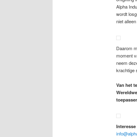
Alpha Ind
wordt losg
niet allee
Daarom mo
moment van
neem deze 
krachtige 
Van het t
Wereldwel
toepassen
Interesse
info@alph