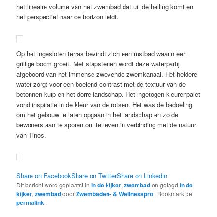
het lineaire volume van het zwembad dat uit de helling komt en
het perspectief naar de horizon leidt.
Op het ingesloten terras bevindt zich een rustbad waarin een
grillige boom groeit. Met stapstenen wordt deze waterpartij
afgeboord van het immense zwevende zwemkanaal. Het heldere
water zorgt voor een boeiend contrast met de textuur van de
betonnen kuip en het dorre landschap. Het ingetogen kleurenpalet
vond inspiratie in de kleur van de rotsen. Het was de bedoeling
om het gebouw te laten opgaan in het landschap en zo de
bewoners aan te sporen om te leven in verbinding met de natuur
van Tinos.
Share on Facebook
Share on Twitter
Share on Linkedin
Dit bericht werd geplaatst in
in de kijker
,
zwembad
en getagd
In de
kijker
,
zwembad
door
Zwembaden- & Wellnesspro
. Bookmark de
permalink
.