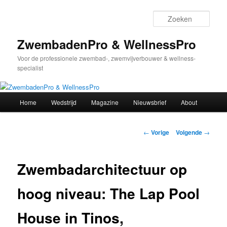
Spring
naar
Zoek
de
primaire
ZwembadenPro & WellnessPro
inhoud
Voor de professionele zwembad-, zwemvijverbouwer & wellness-
specialist
Hoofdmenu
Home
Wedstrijd
Magazine
Nieuwsbrief
About
Bericht
←
Vorige
Volgende
→
navigatie
Zwembadarchitectuur op
hoog niveau: The Lap Pool
House in Tinos,