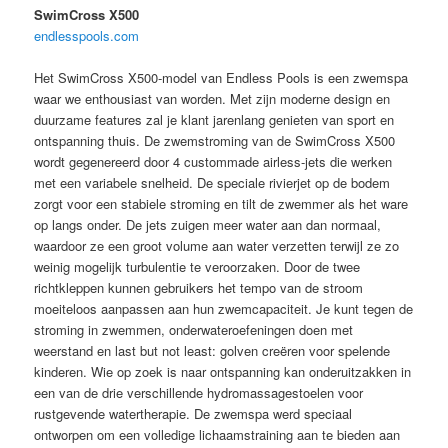
SwimCross X500
endlesspools.com
Het SwimCross X500-model van Endless Pools is een zwemspa
waar we enthousiast van worden. Met zijn moderne design en
duurzame features zal je klant jarenlang genieten van sport en
ontspanning thuis. De zwemstroming van de SwimCross X500
wordt gegenereerd door 4 custommade airless-jets die werken
met een variabele snelheid. De speciale rivierjet op de bodem
zorgt voor een stabiele stroming en tilt de zwemmer als het ware
op langs onder. De jets zuigen meer water aan dan normaal,
waardoor ze een groot volume aan water verzetten terwijl ze zo
weinig mogelijk turbulentie te veroorzaken. Door de twee
richtkleppen kunnen gebruikers het tempo van de stroom
moeiteloos aanpassen aan hun zwemcapaciteit. Je kunt tegen de
stroming in zwemmen, onderwateroefeningen doen met
weerstand en last but not least: golven creëren voor spelende
kinderen. Wie op zoek is naar ontspanning kan onderuitzakken in
een van de drie verschillende hydromassagestoelen voor
rustgevende watertherapie. De zwemspa werd speciaal
ontworpen om een volledige lichaamstraining aan te bieden aan