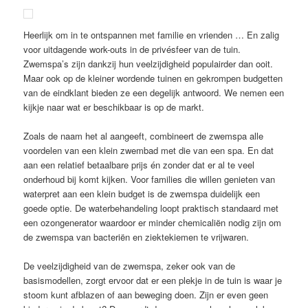
Heerlijk om in te ontspannen met familie en vrienden … En zalig
voor uitdagende work-outs in de privésfeer van de tuin.
Zwemspa’s zijn dankzij hun veelzijdigheid populairder dan ooit.
Maar ook op de kleiner wordende tuinen en gekrompen budgetten
van de eindklant bieden ze een degelijk antwoord. We nemen een
kijkje naar wat er beschikbaar is op de markt.
Zoals de naam het al aangeeft, combineert de zwemspa alle
voordelen van een klein zwembad met die van een spa. En dat
aan een relatief betaalbare prijs én zonder dat er al te veel
onderhoud bij komt kijken. Voor families die willen genieten van
waterpret aan een klein budget is de zwemspa duidelijk een
goede optie. De waterbehandeling loopt praktisch standaard met
een ozongenerator waardoor er minder chemicaliën nodig zijn om
de zwemspa van bacteriën en ziektekiemen te vrijwaren.
De veelzijdigheid van de zwemspa, zeker ook van de
basismodellen, zorgt ervoor dat er een plekje in de tuin is waar je
stoom kunt afblazen of aan beweging doen. Zijn er even geen