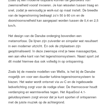
zwemsnelheid vooraf invoeren. Je kan wisselen tussen traag en
snel, zodat je eenvoudig je work-out op maat instelt. De breedte
van de tegenstroming bedraagt zo’n 50 à 60 cm en de
doorstroomsnelheid kan aangepast worden tussen de 0,4 en 2,5
km/h.
Het design van de Danube onderging bovendien een
metamorfose. De lijnen zijn zuiverder en simpeler wat resulteert
in een moderner uitzicht. En ook de zitplaatsen zijn
geoptimaliseerd. In deze zwemspa vind je twee massagezitjes,
een aan elke kant van het tegenstroomsysteem. Naast sport zet
dit model hiermee dus ook volledig in op ontspanning.
Zoals bij de meeste modellen van Wellis, is het bij de Danube
mogelijk om voor een duurder turbine-tegenstroomsysteem te
kiezen. Het water wordt ontsmet via uv-C en de ingebouwde
ledverlichting zorgt voor de nodige sfeer. De thermocover houdt
verdamping en warmteverlies tegen. Het AquaSoul 4.1-
geluidssysteem zorgt ervoor dat je kunt sporten of ontspannen
met de juiste muziek op de achtergrond.