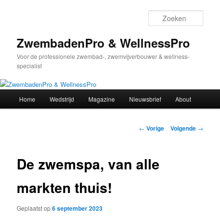
Spring
naar
Zoek
de
primaire
ZwembadenPro & WellnessPro
inhoud
Voor de professionele zwembad-, zwemvijverbouwer & wellness-
specialist
Hoofdmenu
Home
Wedstrijd
Magazine
Nieuwsbrief
About
Bericht
←
Vorige
Volgende
→
navigatie
De zwemspa, van alle
markten thuis!
Geplaatst op
6 september 2023