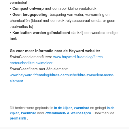
vermindert
•
Compact ontwerp
met een zeer kleine voetafdruk
•
Geen terugspoeling
: besparing van water, verwarming en
chemicaliën (ideaal met een elektrolyseapparaat omdat er geen
zoutverlies is)
•
Kan
buiten worden geïnstalleerd
dankzij een weerbestendige
tank
Ga voor meer informatie naar de Hayward-website:
SwimClear-elementfilters:
www.hayward.fr/catalog/filtres-
cartouche/filtre-swimclear
SwimClear-filters met één element:
www.hayward.fr/catalog/filtres-cartouche/filtre-swimclear-mono-
element
Dit bericht werd geplaatst in
in de kijker
,
zwembad
en getagd
In de
kijker
,
zwembad
door
Zwembaden- & Wellnesspro
. Bookmark de
permalink
.