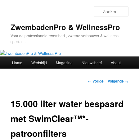
Spring
naar
Zoek
de
primaire
ZwembadenPro & WellnessPro
inhoud
Voor de professionele zwembad-, zwemvijverbouwer & wellness-
specialist
Hoofdmenu
Home
Wedstrijd
Magazine
Nieuwsbrief
About
Bericht
←
Vorige
Volgende
→
navigatie
15.000 liter water bespaard
met SwimClear™*-
patroonfilters