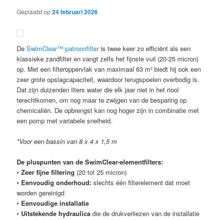
Geplaatst op
24 februari 2026
De
SwimClear™-patroonfilter
is twee keer zo efficiënt als een
klassieke zandfilter en vangt zelfs het fijnste vuil (20-25 micron)
op. Met een filteroppervlak van maximaal 63 m² biedt hij ook een
zeer grote opslagcapaciteit, waardoor terugspoelen overbodig is.
Dat zijn duizenden liters water die elk jaar niet in het riool
terechtkomen, om nog maar te zwijgen van de besparing op
chemicaliën. De opbrengst kan nog hoger zijn in combinatie met
een pomp met variabele snelheid.
*Voor een bassin van 8 x 4 x 1,5 m
De pluspunten van de SwimClear-elementfilters:
•
Zeer fijne filtering
(20 tot 25 micron)
•
Eenvoudig onderhoud:
slechts één filterelement dat moet
worden gereinigd
•
Eenvoudige installatie
•
Uitstekende hydraulica
die de drukverliezen van de installatie