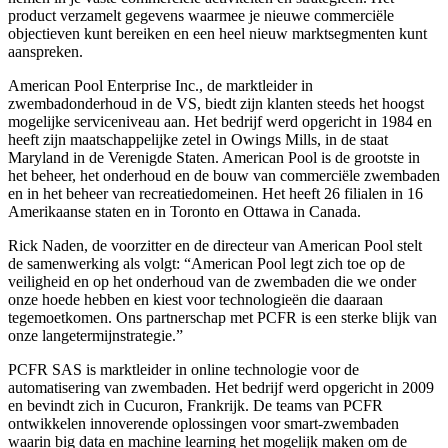
product verzamelt gegevens waarmee je nieuwe commerciële
objectieven kunt bereiken en een heel nieuw marktsegmenten kunt
aanspreken.
American Pool Enterprise Inc., de marktleider in
zwembadonderhoud in de VS, biedt zijn klanten steeds het hoogst
mogelijke serviceniveau aan. Het bedrijf werd opgericht in 1984 en
heeft zijn maatschappelijke zetel in Owings Mills, in de staat
Maryland in de Verenigde Staten. American Pool is de grootste in
het beheer, het onderhoud en de bouw van commerciële zwembaden
en in het beheer van recreatiedomeinen. Het heeft 26 filialen in 16
Amerikaanse staten en in Toronto en Ottawa in Canada.
Rick Naden, de voorzitter en de directeur van American Pool stelt
de samenwerking als volgt: “American Pool legt zich toe op de
veiligheid en op het onderhoud van de zwembaden die we onder
onze hoede hebben en kiest voor technologieën die daaraan
tegemoetkomen. Ons partnerschap met PCFR is een sterke blijk van
onze langetermijnstrategie.”
PCFR SAS is marktleider in online technologie voor de
automatisering van zwembaden. Het bedrijf werd opgericht in 2009
en bevindt zich in Cucuron, Frankrijk. De teams van PCFR
ontwikkelen innoverende oplossingen voor smart-zwembaden
waarin big data en machine learning het mogelijk maken om de