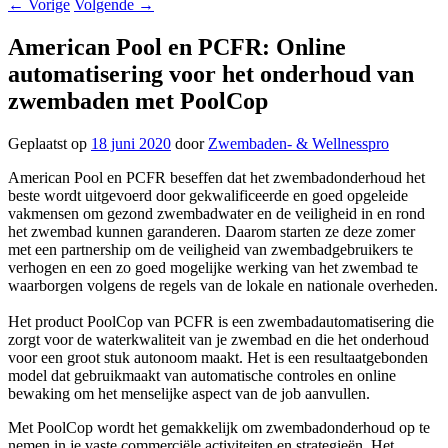
←
Vorige
Volgende
→
American Pool en PCFR: Online
automatisering voor het onderhoud van
zwembaden met PoolCop
Geplaatst op
18 juni 2020
door
Zwembaden- & Wellnesspro
American Pool en PCFR beseffen dat het zwembadonderhoud het
beste wordt uitgevoerd door gekwalificeerde en goed opgeleide
vakmensen om gezond zwembadwater en de veiligheid in en rond
het zwembad kunnen garanderen. Daarom starten ze deze zomer
met een partnership om de veiligheid van zwembadgebruikers te
verhogen en een zo goed mogelijke werking van het zwembad te
waarborgen volgens de regels van de lokale en nationale overheden.
Het product PoolCop van PCFR is een zwembadautomatisering die
zorgt voor de waterkwaliteit van je zwembad en die het onderhoud
voor een groot stuk autonoom maakt. Het is een resultaatgebonden
model dat gebruikmaakt van automatische controles en online
bewaking om het menselijke aspect van de job aanvullen.
Met PoolCop wordt het gemakkelijk om zwembadonderhoud op te
nemen in je vaste commerciële activiteiten en strategieën. Het