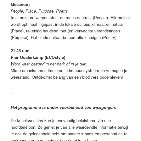
Mecanoo)
People, Place, Purpose, Poetry
In al onze ontwerpen staat de mens centraal (People). Elk project
wordt optimaal ingepast in de lokale cultuur, klimaat en natuur
(Place), rekening houdend met (on)verwachte veranderingen
(Purpose). Het eindresultaat beroert alle zintuigen (Poetry).
21.45 uur
Pier Oosterkamp (ECOstyle)
Word weer gezond in het park of in je tuin
Micro-organismen stimuleren je immuunsysteem en verhogen je
weerstand. Ontdek het belang van een biodivers bodemleven!
Het programma is onder voorbehoud van wijzigingen.
De kennissessies kun je eenvoudig beluisteren via een
hoofdtelefoon. Zo geniet je van alle waardevolle informatie terwijl
je ook de gelegenheid hebt om andere stands en presentaties te
verkennen en een hapje of een drankje te halen.