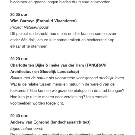
biodomes en groene longen bieden duurzame antwoorden.
20.05 uur
Wim Garmyn (Embuild Vlaanderen)
Project Natuur-Inbouw
Dit project onderzoekt hoe mens en dier kunnen samenleven
onder één dak, om zo klimaatneutraliteit en biodiversiteit op
elkaar af te stemmen.
20.20 uur
Charlotte ten Dijke & Ineke van der Ham (TANGRAM
Architectuur en Stedelijk Landschap)
Balans met de natuur als voorwaarde voor gezond stedelijk leven
Wat is de relatie tussen mens en natuur in de wereld van de
toekomst? Hoe kunnen we gezonde biotopen in de stad brengen?
Hoe kan je ruimte maken door verdichting? Inspirerende
voorbeelden worden toegelicht.
20.40 uur
Andrew van Egmond (landschapsarchitect)
Eigen natuur eerst!
De tuinbranche is veranderd door de dominantie van beton, steen