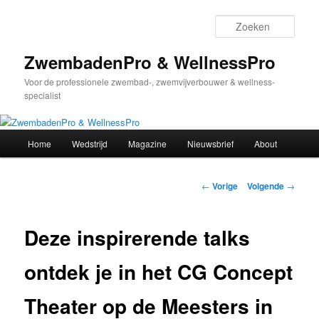
Spring
naar
Zoek
de
primaire
ZwembadenPro & WellnessPro
inhoud
Voor de professionele zwembad-, zwemvijverbouwer & wellness-
specialist
Hoofdmenu
Home
Wedstrijd
Magazine
Nieuwsbrief
About
Bericht
←
Vorige
Volgende
→
navigatie
Deze inspirerende talks
ontdek je in het CG Concept
Theater op de Meesters in