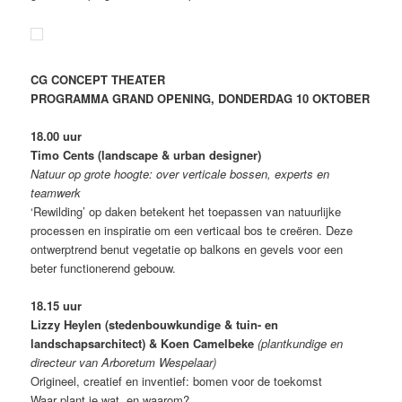
CG CONCEPT THEATER
PROGRAMMA GRAND OPENING, DONDERDAG 10 OKTOBER
18.00 uur
Timo Cents (landscape & urban designer)
Natuur op grote hoogte: over verticale bossen, experts en
teamwerk
‘Rewilding’ op daken betekent het toepassen van natuurlijke
processen en inspiratie om een verticaal bos te creëren. Deze
ontwerptrend benut vegetatie op balkons en gevels voor een
beter functionerend gebouw.
18.15 uur
Lizzy Heylen (stedenbouwkundige & tuin- en
landschapsarchitect) & Koen Camelbeke
(plantkundige en
directeur van Arboretum Wespelaar)
Origineel, creatief en inventief: bomen voor de toekomst
Waar plant je wat, en waarom?