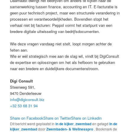
Daarnaast dwingt het bedrijven om anders te kijken naar de
samenwerking tussen finance, accounting en IT. E-facturatie is
geen puur technisch project, maar een structurele verandering in
processen en verantwoordelijkheden. Bovendien stopt het
verhaal niet bij facturen: Peppol vormt het startpunt van een
bredere digitale uitwisseling van bedrijfsdocumenten.
Wie deze vragen vandaag niet stelt, loopt morgen achter de
feiten aan.
Wie er wél strategisch mee aan de slag wil, vindt bij DigiConsult
de expertise en oplossingen om het als hefboom te gebruiken
naar een bredere en duidelijkere documentenstroom.
Digi Consult
Steenweg 591,
9470 Denderleeuw
info@digiconsult.biz
+32 53 68 31 94
Share on Facebook
Share on Twitter
Share on Linkedin
Dit bericht werd geplaatst in
in de kijker
,
zwembad
en getagd
In de
kijker
,
zwembad
door
Zwembaden- & Wellnesspro
. Bookmark de