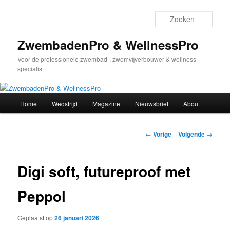
Spring
naar
Zoek
de
primaire
ZwembadenPro & WellnessPro
inhoud
Voor de professionele zwembad-, zwemvijverbouwer & wellness-
specialist
Hoofdmenu
Home
Wedstrijd
Magazine
Nieuwsbrief
About
Bericht
←
Vorige
Volgende
→
navigatie
Digi soft, futureproof met
Peppol
Geplaatst op
26 januari 2026