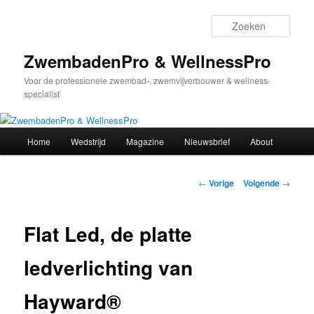
Spring
naar
Zoek
de
primaire
ZwembadenPro & WellnessPro
inhoud
Voor de professionele zwembad-, zwemvijverbouwer & wellness-
specialist
Hoofdmenu
Home
Wedstrijd
Magazine
Nieuwsbrief
About
Bericht
←
Vorige
Volgende
→
navigatie
Flat Led, de platte
ledverlichting van
Hayward®