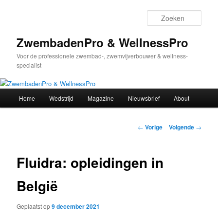
Spring
naar
Zoek
de
primaire
ZwembadenPro & WellnessPro
inhoud
Voor de professionele zwembad-, zwemvijverbouwer & wellness-
specialist
Hoofdmenu
Home
Wedstrijd
Magazine
Nieuwsbrief
About
Bericht
←
Vorige
Volgende
→
navigatie
Fluidra: opleidingen in
België
Geplaatst op
9 december 2021