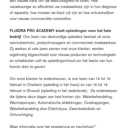
een nieuwe kans om uw deskundigheid te tonen. Hoe
nauwkeuriger en efficiënter uw medewerkers zijn in hun diagnose
of reparatie, hoe trouwer uw klant zal zijn en hoe ontvankelijker
voor nieuwe commerciële voorstellen.
FLUIDRA PRO ACADEMY biedt opleidingen voor het hele
bedrijf.
Ons team van deskundige opleiders bestaat uit onze
servicetechnici, productmanagers en commercieel medewerkers.
Zij werken al vele jaren samen met onze klanten, worden
regelmatig bijgeschoold over nieuwe producten en technologieën
en ontwikkelen zelf de opleidingsinhoud om het beste van hun
kennis door te geven!
Om onze klanten te ondersteunen, is ons team van 14 tot 16
februari in Charleroi (opleiding in het frans) en van 16 tot 18
februari in Brussel (opleiding in het nederlands). De onderwerpen
die tijdens deze dagen aan bod komen zijn: Waterbehandeling,
Warmtepompen, Automatische afdekkingen, Overkappingen,
Waterbehandeling door Elektrolyse, Zwembadrobots en
Ontvochtiging.
Meer informatie over het programma en inschrijven
*
: