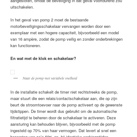
aangesloten, omdat de beveiliging in dat geval voortdurend zou
uitschakelen.
In het geval van pomp 2 moet de bestaande
motorbeveiligingsschakelaar vervangen worden door een
exemplaar met een hogere capaciteit, bijvoorbeeld een model
van 16 ampère, zodat de pomp veilig en zonder onderbrekingen
kan functioneren.
En wat met de klok en schakelaar?
Naar de pomp met variabele snelheid
In de installatie schakelt de timer niet rechtstreeks de pomp,
maar stuurt die een relais/contactschakelaar aan, die op zijn
beurt de stroomtoevoer naar de pomp activeert op de gewenste
tijdstippen. De timer wordt dus gebruikt om de automatische
filtratietijd te beheren door de schakelaar te activeren. Deze
aansturing kan behouden blijven, bijvoorbeeld met de pomp
ingesteld op 70% van haar vermogen. Dat levert al snel een
besparing van zo’n 60% op, bij identieke werkingstijden.