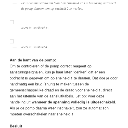
Er is continuïteit tussen ‘com’ en ‘snelheid 2’. De besturing instrueert
de pomp daarom om op snelheid 2 te werken.
Niets in ‘snelheid 3’.
Niets in ‘snelheid 4’.
Aan de kant van de pomp:
Om te controleren of de pomp correct reageert op
aansturingssignalen, kun je haar laten ‘denken’ dat er een
opdracht is gegeven om op snelheid 1 te draaien. Dat doe je door
handmatig een brug (shunt) te maken tussen de
gemeenschappelijke draad en de draad voor snelheid 1, direct
aan het uiteinde van de aansluitkabels.
Let op: voer deze
handeling uit
wanneer de spanning volledig is uitgeschakeld
.
Als je de pomp daarna weer inschakelt, zou ze automatisch
moeten overschakelen naar snelheid 1.
Besluit