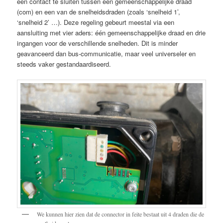
een contact te sluiten tussen een gemeenschappelijke draad
(com) en een van de snelheidsdraden (zoals ‘snelheid 1’,
‘snelheid 2’ …). Deze regeling gebeurt meestal via een
aansluiting met vier aders: één gemeenschappelijke draad en drie
ingangen voor de verschillende snelheden. Dit is minder
geavanceerd dan bus-communicatie, maar veel universeler en
steeds vaker gestandaardiseerd.
We kunnen hier zien dat de connector in feite bestaat uit 4 draden die de