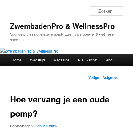
Spring
naar
Zoek
de
primaire
ZwembadenPro & WellnessPro
inhoud
Voor de professionele zwembad-, zwemvijverbouwer & wellness-
specialist
Hoofdmenu
Home
Wedstrijd
Magazine
Nieuwsbrief
About
Bericht
←
Vorige
Volgende
→
navigatie
Hoe vervang je een oude
pomp?
Geplaatst op
26 januari 2026