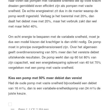
naar voren dat pompen met variabele snelheid die op volle kracht
draaien gemiddeld even efficiënt zijn als pompen met vaste
snelheid. De echte energiewinst zit dus in de manier waarop de
pomp wordt ingesteld. Verlaag je het toerental met 20%, dan
daalt het debiet mee met 20%, maar het verbruik zakt dan wel
met maar liefst 40%.
Om echt energie te besparen met de variabele snelheid, moet je
dus een model kiezen dat krachtiger is dan strikt nodig. De pomp
moet in principe overgedimensioneerd zijn. Over het algemeen
geeft overdimensionering van 50% meer dan het vereiste debiet
uitstekende resultaten. De pomp werkt dan op 60 tot 80% van
zijn capaciteit, wat een energiebesparing oplevert van 40 tot 70%
vergeleken met een pomp met vaste snelheid.
Kies een pomp met 50% meer debiet dan vereist
Had de oude pomp met vaste snelheid bijvoorbeeld een debiet
van 16 m³/u, dan is een variabele-snelheids­pomp van 24 m³/u de
juiste keuze.
Pomp 1: 1 CV: 5,38A max