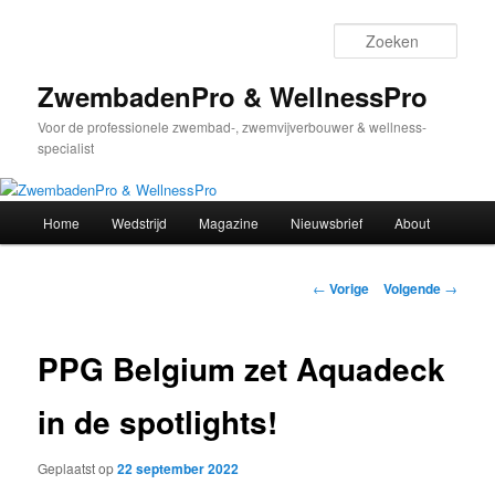
Spring
naar
Zoek
de
primaire
ZwembadenPro & WellnessPro
inhoud
Voor de professionele zwembad-, zwemvijverbouwer & wellness-
specialist
Hoofdmenu
Home
Wedstrijd
Magazine
Nieuwsbrief
About
Bericht
←
Vorige
Volgende
→
navigatie
PPG Belgium zet Aquadeck
in de spotlights!
Geplaatst op
22 september 2022