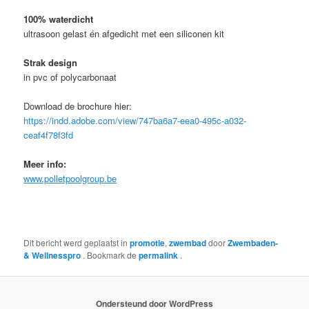
100% waterdicht
ultrasoon gelast én afgedicht met een siliconen kit
Strak design
in pvc of polycarbonaat
Download de brochure hier:
https://indd.adobe.com/view/747ba6a7-eea0-495c-a032-
ceaf4f78f3fd
Meer info:
www.polletpoolgroup.be
Dit bericht werd geplaatst in
promotie
,
zwembad
door
Zwembaden-
& Wellnesspro
. Bookmark de
permalink
.
Ondersteund door WordPress