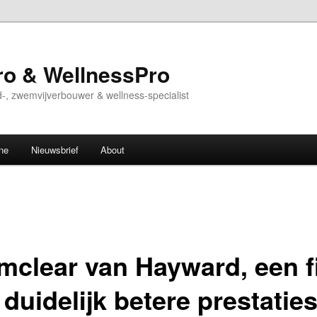
o & WellnessPro
-, zwemvijverbouwer & wellness-specialist
ne
Nieuwsbrief
About
mclear van Hayward, een fi
duidelijk betere prestatie