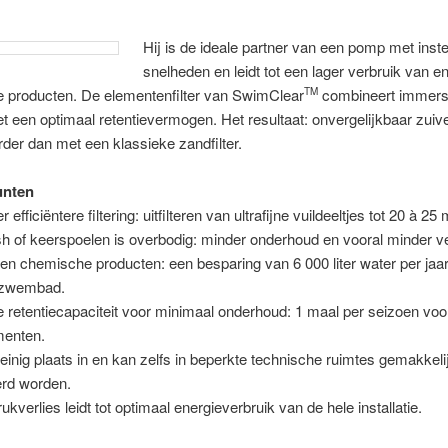
Hij is de ideale partner van een pomp met inst
snelheden en leidt tot een lager verbruik van e
 producten. De elementenfilter van SwimClear
combineert immers 
TM
met een optimaal retentievermogen. Het resultaat: onvergelijkbaar zuive
rder dan met een klassieke zandfilter.
unten
 efficiëntere filtering: uitfilteren van ultrafijne vuildeeltjes tot 20 à 25
 of keerspoelen is overbodig: minder onderhoud en vooral minder ver
en chemische producten: een besparing van 6 000 liter water per jaar
dzwembad.
e retentiecapaciteit voor minimaal onderhoud: 1 maal per seizoen voor 
menten.
inig plaats in en kan zelfs in beperkte technische ruimtes gemakkeli
erd worden.
ukverlies leidt tot optimaal energieverbruik van de hele installatie.