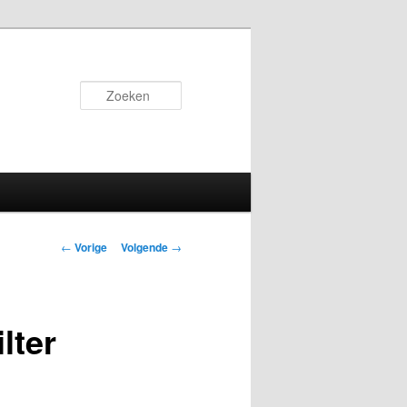
Zoeken
Bericht
←
Vorige
Volgende
→
navigatie
lter
s