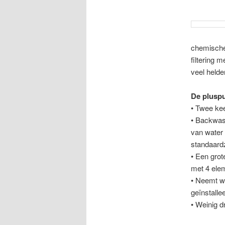
chemische
filtering 
veel helde
De plusp
• Twee keer
• Backwash
van water 
standaar
• Een grot
met 4 ele
• Neemt we
geïnstalle
• Weinig dr