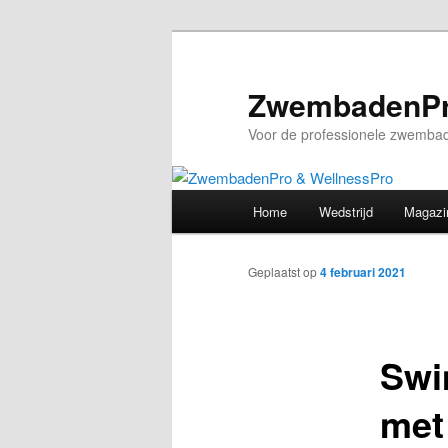
Spring
naar
de
ZwembadenPr
primaire
Voor de professionele zwembad
inhoud
Hoofdmenu
Home
Wedstrijd
Magazi
Geplaatst op
4 februari 2021
Swi
met 