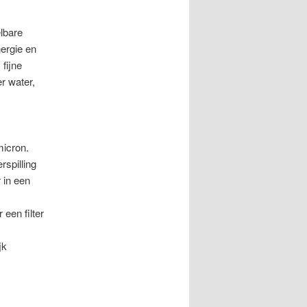
elbare
nergie en
fijne
r water,
 micron.
spilling
 in een
een filter
jk