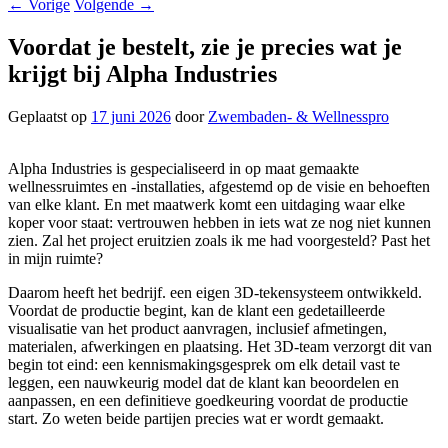
←
Vorige
Volgende
→
Voordat je bestelt, zie je precies wat je
krijgt bij Alpha Industries
Geplaatst op
17 juni 2026
door
Zwembaden- & Wellnesspro
Alpha Industries is gespecialiseerd in op maat gemaakte
wellnessruimtes en -installaties, afgestemd op de visie en behoeften
van elke klant. En met maatwerk komt een uitdaging waar elke
koper voor staat: vertrouwen hebben in iets wat ze nog niet kunnen
zien. Zal het project eruitzien zoals ik me had voorgesteld? Past het
in mijn ruimte?
Daarom heeft het bedrijf. een eigen 3D-tekensysteem ontwikkeld.
Voordat de productie begint, kan de klant een gedetailleerde
visualisatie van het product aanvragen, inclusief afmetingen,
materialen, afwerkingen en plaatsing. Het 3D-team verzorgt dit van
begin tot eind: een kennismakingsgesprek om elk detail vast te
leggen, een nauwkeurig model dat de klant kan beoordelen en
aanpassen, en een definitieve goedkeuring voordat de productie
start. Zo weten beide partijen precies wat er wordt gemaakt.