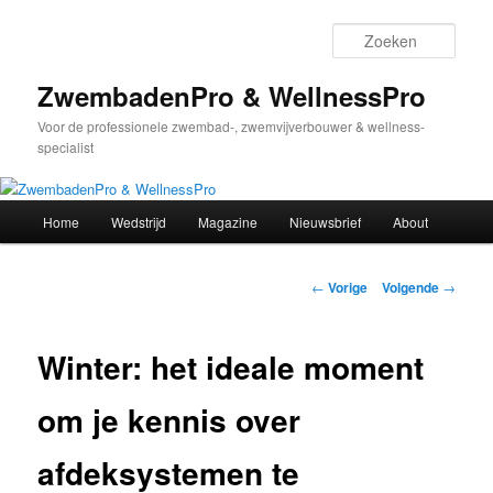
Spring
naar
Zoek
de
primaire
ZwembadenPro & WellnessPro
inhoud
Voor de professionele zwembad-, zwemvijverbouwer & wellness-
specialist
Hoofdmenu
Home
Wedstrijd
Magazine
Nieuwsbrief
About
Bericht
←
Vorige
Volgende
→
navigatie
Winter: het ideale moment
om je kennis over
afdeksystemen te