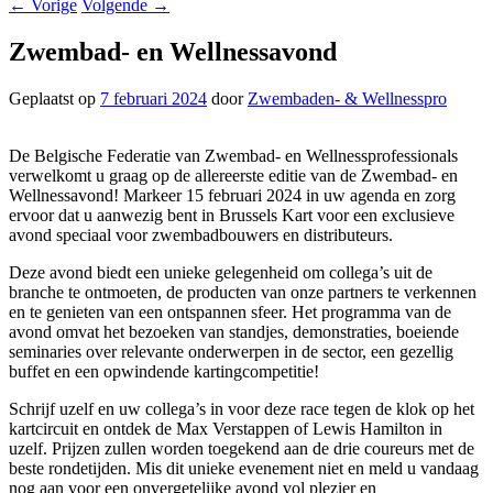
←
Vorige
Volgende
→
Zwembad- en Wellnessavond
Geplaatst op
7 februari 2024
door
Zwembaden- & Wellnesspro
De Belgische Federatie van Zwembad- en Wellnessprofessionals
verwelkomt u graag op de allereerste editie van de Zwembad- en
Wellnessavond! Markeer 15 februari 2024 in uw agenda en zorg
ervoor dat u aanwezig bent in Brussels Kart voor een exclusieve
avond speciaal voor zwembadbouwers en distributeurs.
Deze avond biedt een unieke gelegenheid om collega’s uit de
branche te ontmoeten, de producten van onze partners te verkennen
en te genieten van een ontspannen sfeer. Het programma van de
avond omvat het bezoeken van standjes, demonstraties, boeiende
seminaries over relevante onderwerpen in de sector, een gezellig
buffet en een opwindende kartingcompetitie!
Schrijf uzelf en uw collega’s in voor deze race tegen de klok op het
kartcircuit en ontdek de Max Verstappen of Lewis Hamilton in
uzelf. Prijzen zullen worden toegekend aan de drie coureurs met de
beste rondetijden. Mis dit unieke evenement niet en meld u vandaag
nog aan voor een onvergetelijke avond vol plezier en