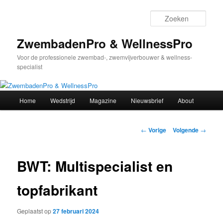
Spring
naar
Zoek
de
primaire
ZwembadenPro & WellnessPro
inhoud
Voor de professionele zwembad-, zwemvijverbouwer & wellness-
specialist
Hoofdmenu
Home
Wedstrijd
Magazine
Nieuwsbrief
About
Bericht
←
Vorige
Volgende
→
navigatie
BWT: Multispecialist en
topfabrikant
Geplaatst op
27 februari 2024