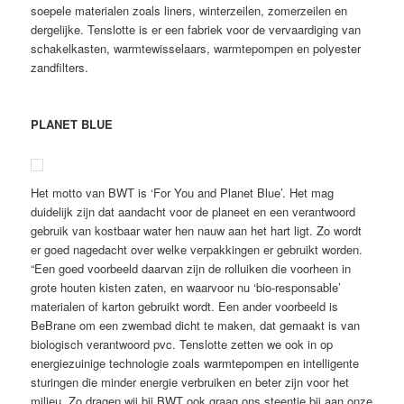
soepele materialen zoals liners, winterzeilen, zomerzeilen en
dergelijke. Tenslotte is er een fabriek voor de vervaardiging van
schakelkasten, warmtewisselaars, warmtepompen en polyester
zandfilters.
PLANET BLUE
Het motto van BWT is ‘For You and Planet Blue’. Het mag
duidelijk zijn dat aandacht voor de planeet en een verantwoord
gebruik van kostbaar water hen nauw aan het hart ligt. Zo wordt
er goed nagedacht over welke verpakkingen er gebruikt worden.
“Een goed voorbeeld daarvan zijn de rolluiken die voorheen in
grote houten kisten zaten, en waarvoor nu ‘bio-responsable’
materialen of karton gebruikt wordt. Een ander voorbeeld is
BeBrane om een zwembad dicht te maken, dat gemaakt is van
biologisch verantwoord pvc. Tenslotte zetten we ook in op
energiezuinige technologie zoals warmtepompen en intelligente
sturingen die minder energie verbruiken en beter zijn voor het
milieu. Zo dragen wij bij BWT ook graag ons steentje bij aan onze