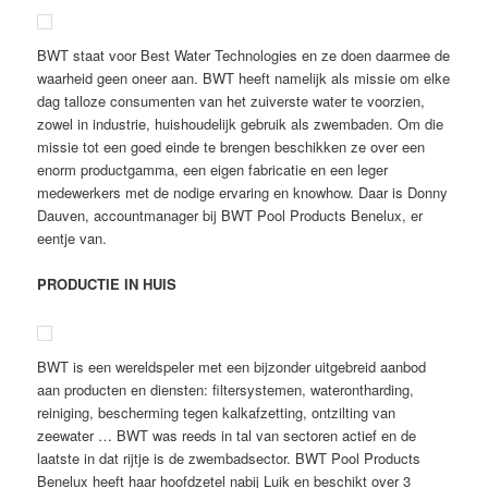
BWT staat voor Best Water Technologies en ze doen daarmee de
waarheid geen oneer aan. BWT heeft namelijk als missie om elke
dag talloze consumenten van het zuiverste water te voorzien,
zowel in industrie, huishoudelijk gebruik als zwembaden. Om die
missie tot een goed einde te brengen beschikken ze over een
enorm productgamma, een eigen fabricatie en een leger
medewerkers met de nodige ervaring en knowhow. Daar is Donny
Dauven, accountmanager bij BWT Pool Products Benelux, er
eentje van.
PRODUCTIE IN HUIS
BWT is een wereldspeler met een bijzonder uitgebreid aanbod
aan producten en diensten: filtersystemen, waterontharding,
reiniging, bescherming tegen kalkafzetting, ontzilting van
zeewater … BWT was reeds in tal van sectoren actief en de
laatste in dat rijtje is de zwembadsector. BWT Pool Products
Benelux heeft haar hoofdzetel nabij Luik en beschikt over 3