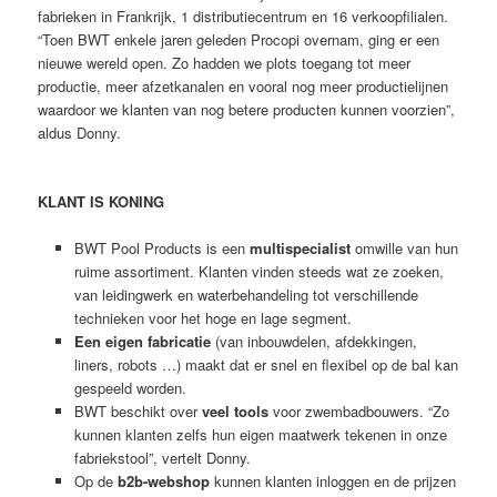
fabrieken in Frankrijk, 1 distributiecentrum en 16 verkoopfilialen.
“Toen BWT enkele jaren geleden Procopi overnam, ging er een
nieuwe wereld open. Zo hadden we plots toegang tot meer
productie, meer afzetkanalen en vooral nog meer productielijnen
waardoor we klanten van nog betere producten kunnen voorzien”,
aldus Donny.
KLANT IS KONING
BWT Pool Products is een
multispecialist
omwille van hun
ruime assortiment. Klanten vinden steeds wat ze zoeken,
van leidingwerk en waterbehandeling tot verschillende
technieken voor het hoge en lage segment.
Een eigen fabricatie
(van inbouwdelen, afdekkingen,
liners, robots …) maakt dat er snel en flexibel op de bal kan
gespeeld worden.
BWT beschikt over
veel tools
voor zwembadbouwers. “Zo
kunnen klanten zelfs hun eigen maatwerk tekenen in onze
fabriekstool”, vertelt Donny.
Op de
b2b-webshop
kunnen klanten inloggen en de prijzen