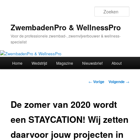
Spring
naar
Zoek
de
primaire
ZwembadenPro & WellnessPro
inhoud
Voor de professionele zwembad-, zwemvijverbouwer & wellness-
specialist
Hoofdmenu
Home
Wedstrijd
Magazine
Nieuwsbrief
About
Bericht
←
Vorige
Volgende
→
navigatie
De zomer van 2020 wordt
een STAYCATION! Wij zetten
daarvoor jouw projecten in