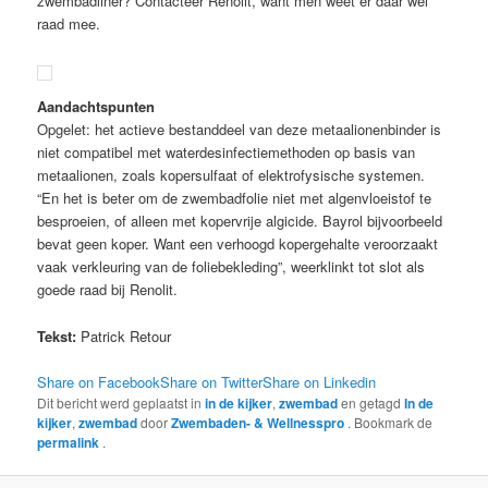
zwembadliner? Contacteer Renolit, want men weet er daar wel
raad mee.
Aandachtspunten
Opgelet: het actieve bestanddeel van deze metaalionenbinder is
niet compatibel met waterdesinfectiemethoden op basis van
metaalionen, zoals kopersulfaat of elektrofysische systemen.
“En het is beter om de zwembadfolie niet met algenvloeistof te
besproeien, of alleen met kopervrije algicide. Bayrol bijvoorbeeld
bevat geen koper. Want een verhoogd kopergehalte veroorzaakt
vaak verkleuring van de foliebekleding”, weerklinkt tot slot als
goede raad bij Renolit.
Tekst:
Patrick Retour
Share on Facebook
Share on Twitter
Share on Linkedin
Dit bericht werd geplaatst in
in de kijker
,
zwembad
en getagd
In de
kijker
,
zwembad
door
Zwembaden- & Wellnesspro
. Bookmark de
permalink
.