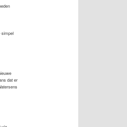
dheden
e simpel
nieuwe
ans dat er
Watersens
 via