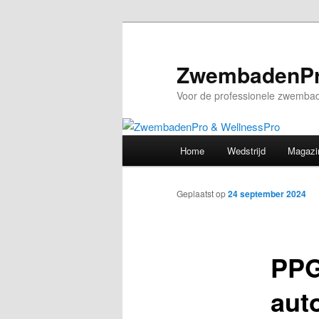
Spring
naar
de
ZwembadenPr
primaire
Voor de professionele zwembad
inhoud
Hoofdmenu
Home
Wedstrijd
Magazi
Geplaatst op
24 september 2024
PPG
aut