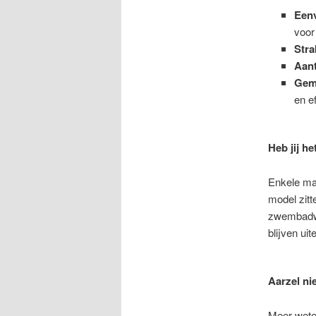
Eenv
voo
Str
Aant
Gem
en ef
Heb jij h
Enkele ma
model zitt
zwembadwat
blijven ui
Aarzel ni
Meer wete