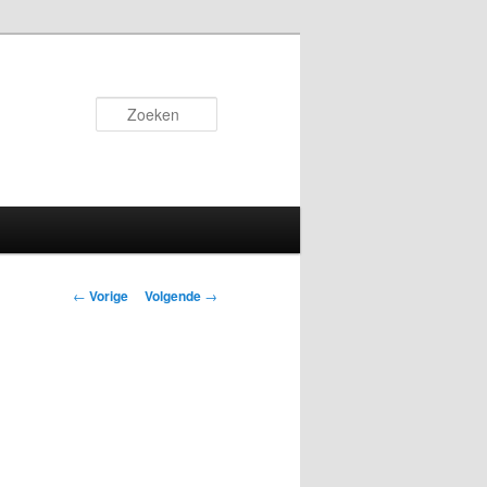
Zoeken
Bericht
←
Vorige
Volgende
→
navigatie