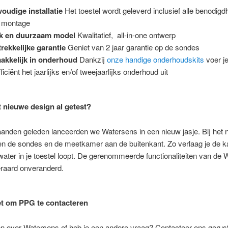
oudige installatie
Het toestel wordt geleverd inclusief alle benodig
r montage
ak en duurzaam model
Kwalitatief, all-in-one ontwerp
rekkelijke garantie
Geniet van 2 jaar garantie op de sondes
akkelijk in onderhoud
Dankzij
onze handige onderhoudskits
voer j
ficiënt het jaarlijks en/of tweejaarlijks onderhoud uit
et nieuwe design al getest?
anden geleden lanceerden we Watersens in een nieuw jasje. Bij het 
en de sondes en de meetkamer aan de buitenkant. Zo verlaag je de k
er in je toestel loopt. De gerenommeerde functionaliteiten van de 
teraard onveranderd.
et om PPG te contacteren
n over Watersens of heb je een andere vraag? Contacteer ons gerust