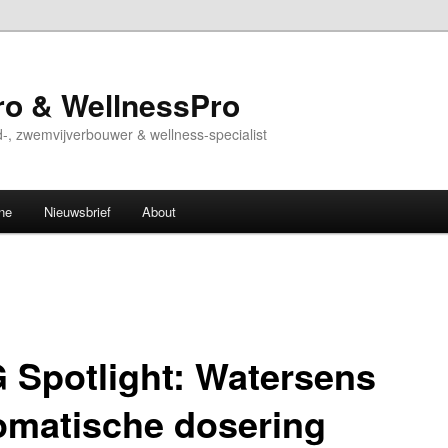
o & WellnessPro
-, zwemvijverbouwer & wellness-specialist
ne
Nieuwsbrief
About
 Spotlight: Watersens
omatische dosering