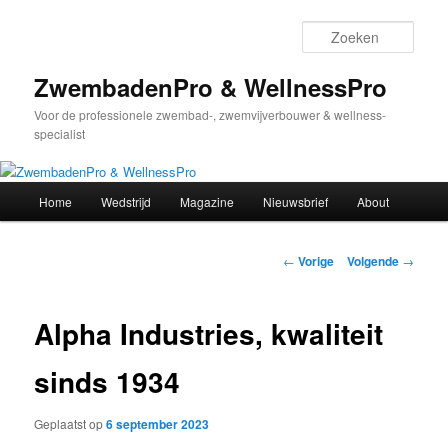
Spring
naar
Zoek
de
primaire
ZwembadenPro & WellnessPro
inhoud
Voor de professionele zwembad-, zwemvijverbouwer & wellness-
specialist
Hoofdmenu
Home
Wedstrijd
Magazine
Nieuwsbrief
About
Bericht
←
Vorige
Volgende
→
navigatie
Alpha Industries, kwaliteit
sinds 1934
Geplaatst op
6 september 2023