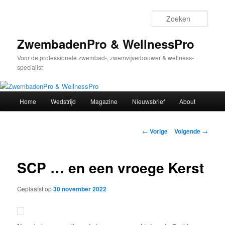
Spring
naar
Zoek
de
primaire
ZwembadenPro & WellnessPro
inhoud
Voor de professionele zwembad-, zwemvijverbouwer & wellness-
specialist
Hoofdmenu
Home
Wedstrijd
Magazine
Nieuwsbrief
About
Bericht
←
Vorige
Volgende
→
navigatie
SCP … en een vroege Kerst
Geplaatst op
30 november 2022