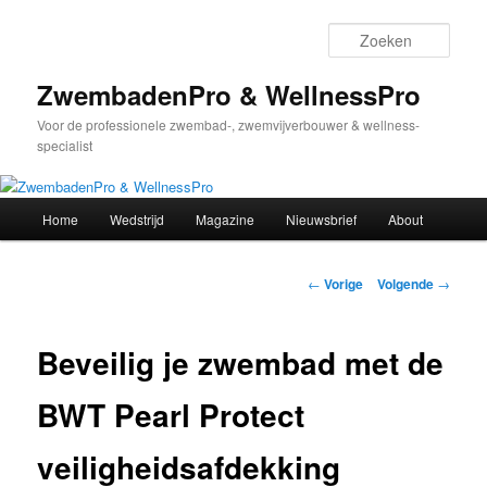
Spring
naar
Zoek
de
primaire
ZwembadenPro & WellnessPro
inhoud
Voor de professionele zwembad-, zwemvijverbouwer & wellness-
specialist
Hoofdmenu
Home
Wedstrijd
Magazine
Nieuwsbrief
About
Bericht
←
Vorige
Volgende
→
navigatie
Beveilig je zwembad met de
BWT Pearl Protect
veiligheidsafdekking