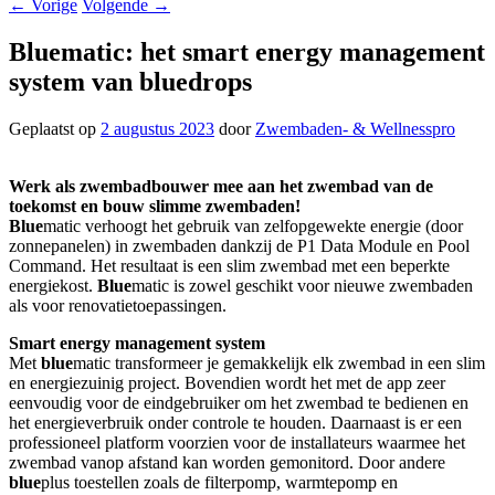
←
Vorige
Volgende
→
Bluematic: het smart energy management
system van bluedrops
Geplaatst op
2 augustus 2023
door
Zwembaden- & Wellnesspro
Werk als zwembadbouwer mee aan het zwembad van de
toekomst en bouw slimme zwembaden!
Blue
matic verhoogt het gebruik van zelfopgewekte energie (door
zonnepanelen) in zwembaden dankzij de P1 Data Module en Pool
Command. Het resultaat is een slim zwembad met een beperkte
energiekost.
Blue
matic is zowel geschikt voor nieuwe zwembaden
als voor renovatietoepassingen.
Smart energy management system
Met
blue
matic transformeer je gemakkelijk elk zwembad in een slim
en energiezuinig project. Bovendien wordt het met de app zeer
eenvoudig voor de eindgebruiker om het zwembad te bedienen en
het energieverbruik onder controle te houden. Daarnaast is er een
professioneel platform voorzien voor de installateurs waarmee het
zwembad vanop afstand kan worden gemonitord. Door andere
blue
plus toestellen zoals de filterpomp, warmtepomp en