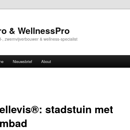
o & WellnessPro
-, zwemvijverbouwer & wellness-specialist
ne
Nieuwsbrief
About
ellevis®: stadstuin met
embad