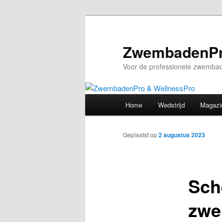
Spring
naar
de
ZwembadenPr
primaire
Voor de professionele zwembad
inhoud
Hoofdmenu
Home
Wedstrijd
Magazi
Geplaatst op
2 augustus 2023
Sch
zw