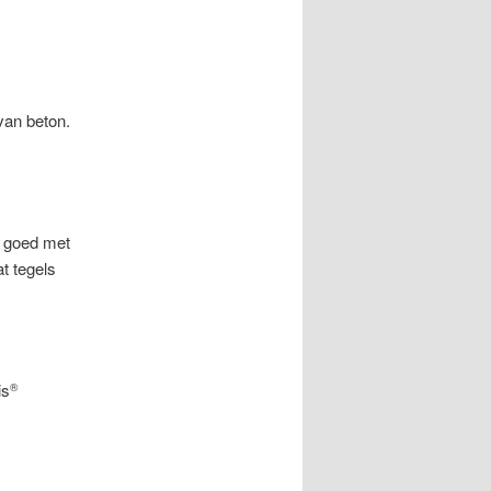
van beton.
e goed met
 tegels
is
®