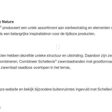
y Nature
produceert een uniek assortiment aan sierbestrating en elementen 
®
is een belangrijke inspiratiebron voor de tijdloze producten.
cten hebben dezelfde unieke structuur en uitstraling. Daardoor zijn z
 combineren. Combineer Schellevis
zwembadranden met grootformaat
®
t zwembad naadloos overlopen in het terras.
e website en bekijk bijzondere buitenruimtes ingevuld met Schellev
.
: