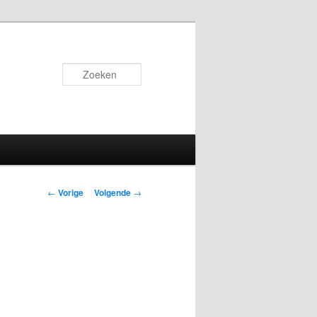
Zoeken
Bericht
←
Vorige
Volgende
→
navigatie