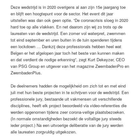
Deze wedstrijd is in 2020 overigens al aan zijn 15e jaargang toe
en blijft een hoogtepunt voor de sector. Het event dit jaar
uitstellen was dan ook geen optie. “De coronacrisis sloeg in 2020
hard toe op alle vlakken. En net daarom zijn wij zo trots op de
laureaten van de wedstrijd. Een zomer vol waterpret, zwemmen
tot eind september en uren buiten in de tuin spenderen tijdens
een lockdown … Dankzij deze professionals hebben heel wat
Belgen er het afgelopen jaar toch het beste van kunnen maken
en dat verdient de nodige erkenning”, zegt Kurt Dekeyzer, CEO
van PSG Group en uitgever van het magazine ZwembadenPro en
ZwembadenPlus.
De deelnemers hadden de mogelijkheid om zich tot en met eind
juli met hun beste projecten in te schrijven voor de wedstrijd. Een
professionele jury, bestaande uit vakmensen uit verschillende
disciplines, heeft elk project beoordeeld via video-referenties die
werden opgenomen tijdens zeer corona-veilige plaatsbezoeken.
(In normale omstandigheden bezoekt de voltallige jury steeds
ieder project.) Na een uitvoerige deliberatie van de jury werden
alle laureaten zorgvuldig uitgekozen.