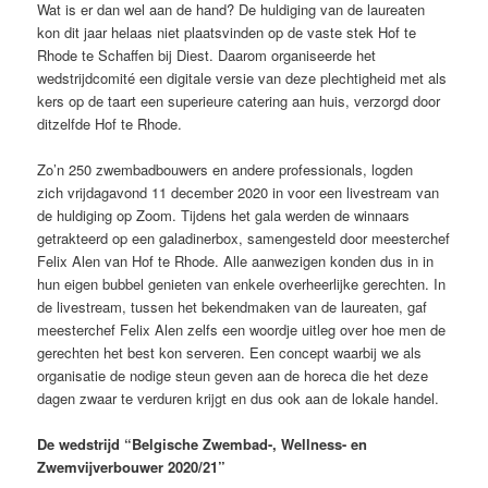
Wat is er dan wel aan de hand? De huldiging van de laureaten
kon dit jaar helaas niet plaatsvinden op de vaste stek Hof te
Rhode te Schaffen bij Diest. Daarom organiseerde het
wedstrijdcomité een digitale versie van deze plechtigheid met als
kers op de taart een superieure catering aan huis, verzorgd door
ditzelfde Hof te Rhode.
Zo’n 250 zwembadbouwers en andere professionals, logden
zich
vrijdagavond 11 december 2020
in voor een livestream van
de huldiging
op Zoom
. Tijdens het gala werden de winnaars
getrakteerd op een galadinerbox, samengesteld door meesterchef
Felix Alen van Hof te Rhode. Alle aanwezigen konden dus in in
hun eigen bubbel genieten van enkele overheerlijke gerechten. In
de livestream, tussen het bekendmaken van de laureaten, gaf
meesterchef Felix Alen zelfs een woordje uitleg over hoe men de
gerechten het best kon serveren. Een concept waarbij we als
organisatie de nodige steun geven aan de horeca die het deze
dagen zwaar te verduren krijgt en dus ook aan de lokale handel.
De wedstrijd “Belgische Zwembad-, Wellness- en
Zwemvijverbouwer 2020/21”