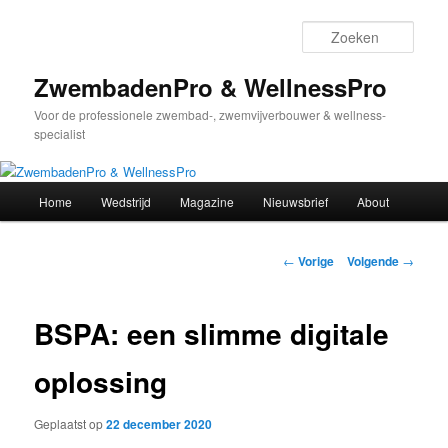
Spring
naar
Zoek
de
primaire
ZwembadenPro & WellnessPro
inhoud
Voor de professionele zwembad-, zwemvijverbouwer & wellness-
specialist
Hoofdmenu
Home
Wedstrijd
Magazine
Nieuwsbrief
About
Bericht
←
Vorige
Volgende
→
navigatie
BSPA: een slimme digitale
oplossing
Geplaatst op
22 december 2020